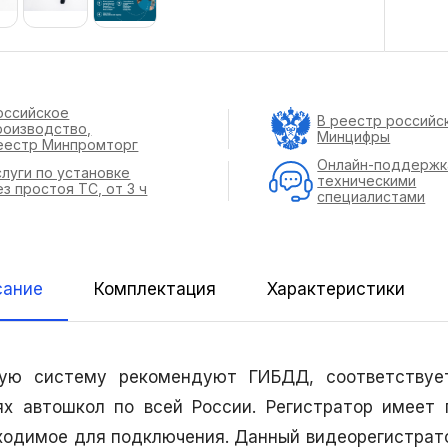
оссийское
В реестр российс
роизводство,
Минцифры
еестр Минпромторг
Онлайн-поддержк
слуги по установке
техническими
ез простоя ТС, от 3 ч
специалистами
сание
Комплектация
Характеристики
ую систему рекомендуют ГИБДД, соответствует
ях автошкол по всей России. Регистратор имеет
ходимое для подключения. Данный видеорегистрато