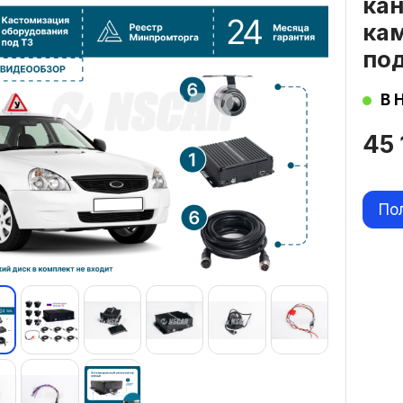
кан
ка
по
В 
45
По