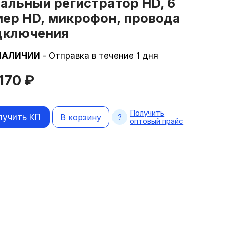
альный регистратор HD, 6
мер HD, микрофон, провода
дключения
НАЛИЧИИ
- Отправка в течение 1 дня
 170
₽
Получить
лучить КП
В корзину
оптовый прайс