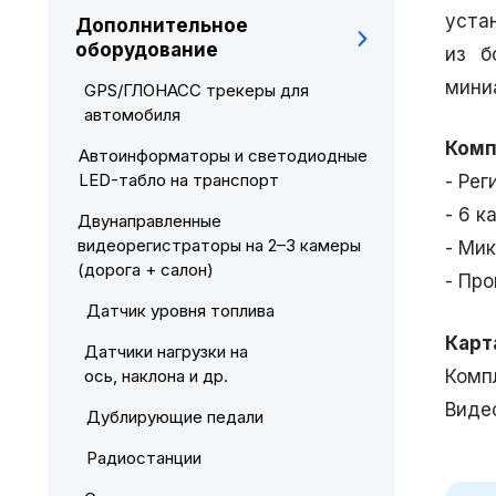
уста
Дополнительное
оборудование
из б
мини
GPS/ГЛОНАСС трекеры для
автомобиля
Комп
Автоинформаторы и светодиодные
LED-табло на транспорт
- Рег
- 6 к
Двунаправленные
видеорегистраторы на 2–3 камеры
- Ми
(дорога + салон)
- Про
Датчик уровня топлива
Карт
Датчики нагрузки на
Комп
ось, наклона и др.
Виде
Дублирующие педали
Радиостанции