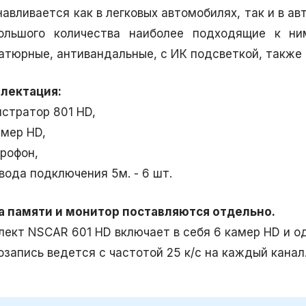
навливается как в легковых автомобилях, так и в а
ольшого количества наиболее подходящие к н
атюрные, антивандальные, с ИК подсветкой, также
лектация:
истратор 801 HD,
амер HD,
крофон,
вода подключения 5м. - 6 шт.
а памяти и монитор поставляются отдельно.
лект NSCAR 601 HD включает в себя 6 камер HD и о
озапись ведется с частотой 25 к/c на каждый канал