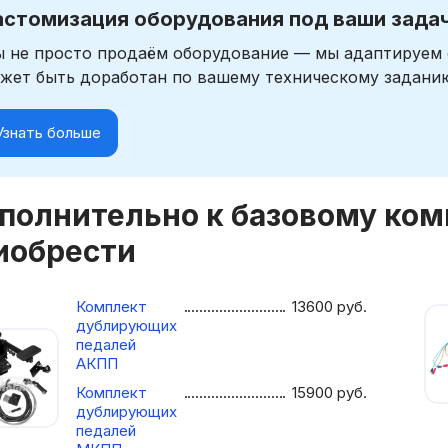
астомизация оборудования под ваши зада
 не просто продаём оборудование — мы адаптируем 
жет быть доработан по вашему техническому задани
Узнать больше
полнительно к базовому ко
иобрести
Комплект
13600
руб.
дублирующих
педалей
АКПП
Комплект
15900
руб.
дублирующих
педалей