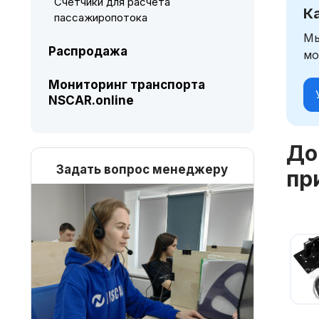
Счетчики для расчета
К
пассажиропотока
Мы
Распродажа
мо
Мониторинг транспорта
NSCAR.online
До
Задать вопрос менеджеру
пр