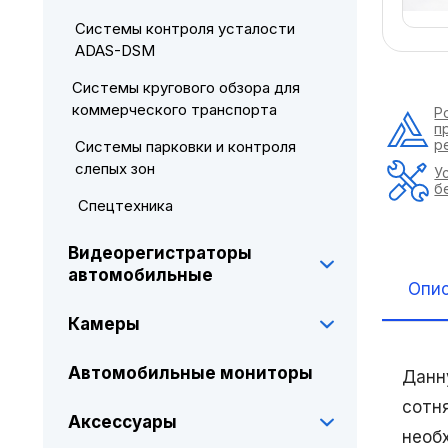
Системы контроля усталости
ADAS-DSM
Системы кругового обзора для
коммерческого транспорта
Р
п
р
Системы парковки и контроля
слепых зон
У
б
Спецтехника
Видеорегистраторы
автомобильные
Опи
Камеры
Автомобильные мониторы
Данн
сотн
Аксессуары
необ