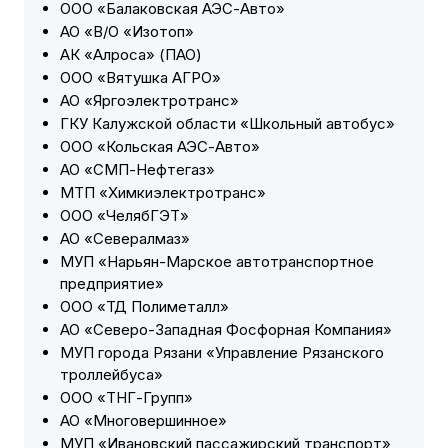
ООО «Балаковская АЭС-Авто»
АО «В/О «Изотоп»
АК «Алроса» (ПАО)
ООО «Вятушка АГРО»
АО «Яргоэлектротранс»
ГКУ Калужской области «Школьный автобус»
ООО «Кольская АЭС-Авто»
АО «СМП-Нефтегаз»
МТП «Химкиэлектротранс»
ООО «ЧелябГЭТ»
АО «Севералмаз»
МУП «Нарьян-Марское автотранспортное
предприятие»
ООО «ТД Полиметалл»
АО «Северо-Западная Фосфорная Компания»
МУП города Рязани «Управление Рязанского
троллейбуса»
ООО «ТНГ-Групп»
АО «Многовершинное»
МУП «Ивановский пассажирский транспорт»