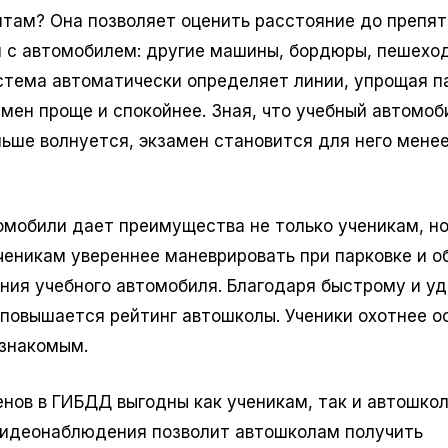
нтам? Она позволяет оценить расстояние до препя
м с автомобилем: другие машины, бордюры, пешехо
стема автоматически определяет линии, упрощая па
амен проще и спокойнее. Зная, что учебный автомоб
ьше волнуется, экзамен становится для него мене
омобили дает преимущества не только ученикам, но
еникам увереннее маневрировать при парковке и о
ения учебного автомобиля. Благодаря быстрому и у
 повышается рейтинг автошколы. Ученики охотнее 
знакомым.
енов в ГИБДД выгодны как ученикам, так и автошкол
идеонаблюдения позволит автошколам получить