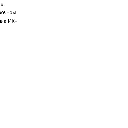
е.
рочном
чие ИК-