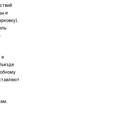
тствий
ды и
рковку).
иль
е
 и
бъезде
добному
оставляют
ам.