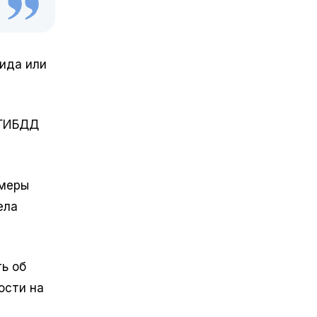
ида или
 ГИБДД
амеры
ела
ь об
ости на