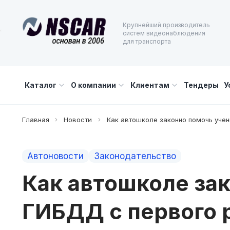
Крупнейший производитель
систем видеонаблюдения
для транспорта
Каталог
О компании
Клиентам
Тендеры
У
Главная
Новости
Как автошколе законно помочь учен
Автоновости
Законодательство
Как автошколе зак
ГИБДД с первого 