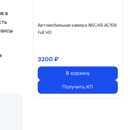
в в
сть
Автомобильная камера NSCAR AC108
шансы
Full HD
х
3200
₽
В корзину
Получить КП