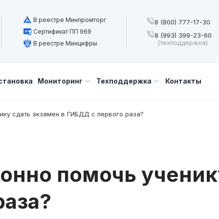
В реестре Минпромторг
8 (800) 777-17-30
Сертификат ПП 969
8 (993) 399-23-60
(техподдержка)
В реестре Минцифры
становка
Мониторинг
Техподдержка
Контакты
ику сдать экзамен в ГИБДД с первого раза?
онно помочь ученик
раза?