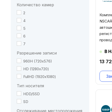
Количество камер
2
Компл
4
NSCAR
автошк
5
регист
6
прово
7
В 
Разрешение записи
13 7
960Н (720х576)
HD (1280х720)
За
FullHD (1920х1080)
Тип носителя
HDD/SSD
SD
Отслеживание местоположения