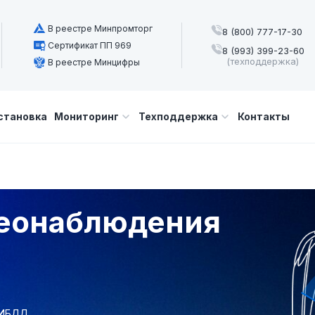
В реестре Минпромторг
8 (800) 777-17-30
Сертификат ПП 969
8 (993) 399-23-60
(техподдержка)
В реестре Минцифры
становка
Мониторинг
Техподдержка
Контакты
еонаблюдения
ГИБДД