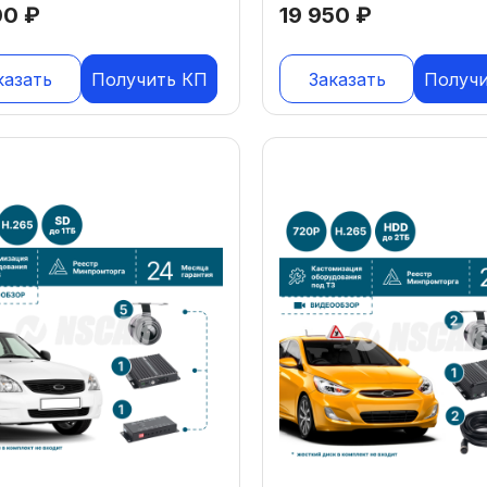
00
₽
19 950
₽
казать
Получить КП
Заказать
Получ