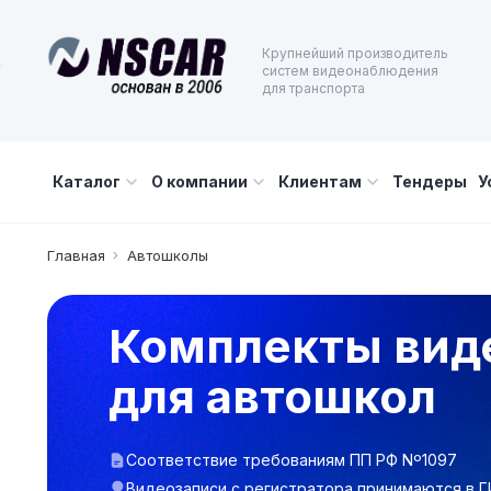
Крупнейший производитель
систем видеонаблюдения
для транспорта
Каталог
О компании
Клиентам
Тендеры
У
Главная
Автошколы
Комплекты вид
для автошкол
Соответствие требованиям ПП РФ Nº1097
Видеозаписи с регистратора принимаются в 