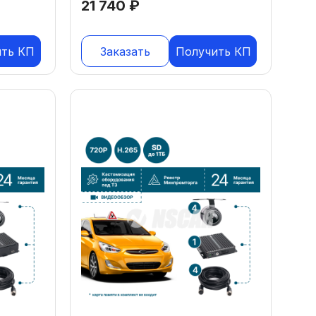
21 740
₽
ить КП
Заказать
Получить КП