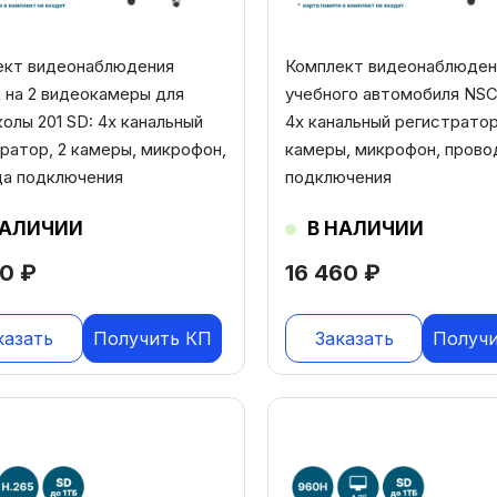
ект видеонаблюдения
Комплект видеонаблюден
 на 2 видеокамеры для
учебного автомобиля NSC
олы 201 SD: 4х канальный
4х канальный регистратор
ратор, 2 камеры, микрофон,
камеры, микрофон, прово
да подключения
подключения
НАЛИЧИИ
В НАЛИЧИИ
20
₽
16 460
₽
казать
Получить КП
Заказать
Получ