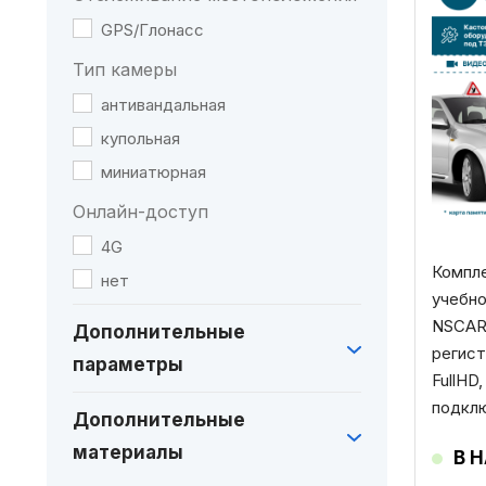
GPS/Глонасс
Тип камеры
антивандальная
купольная
миниатюрная
Онлайн-доступ
4G
Компл
нет
учебно
NSCAR 
Дополнительные
регист
параметры
FullHD
подкл
Дополнительные
материалы
В 