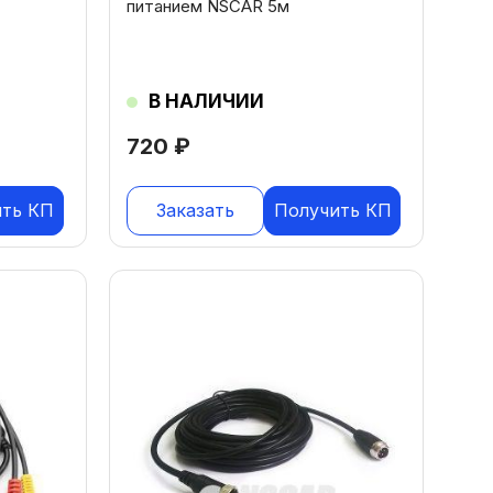
питанием NSCAR 5м
В НАЛИЧИИ
720
₽
ить КП
Заказать
Получить КП