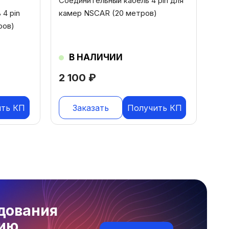
Соединительный кабель 4 pin для
4 pin
камер NSCAR (20 метров)
ров)
В НАЛИЧИИ
2 100
₽
ить КП
Заказать
Получить КП
дования
нию