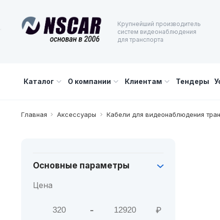
Крупнейший производитель
систем видеонаблюдения
для транспорта
Каталог
О компании
Клиентам
Тендеры
У
Главная
Аксессуары
Кабели для видеонаблюдения тра
Основные параметры
Цена
-
₽
Мин. цена
Макс. цена