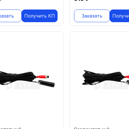
казать
Получить КП
Заказать
Получ