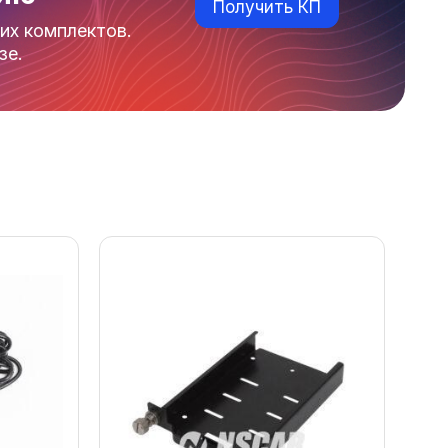
Получить КП
их комплектов.
зе.