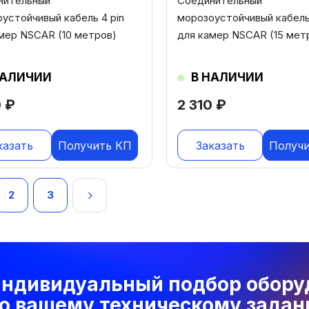
нительный
Соединительный
устойчивый кабель 4 pin
морозоустойчивый кабель 
мер NSCAR (10 метров)
для камер NSCAR (15 мет
НАЛИЧИИ
В НАЛИЧИИ
0
₽
2 310
₽
казать
Получить КП
Заказать
Получ
игация
2
3
исям
ндивидуальный подбор обору
о вашему техническому зада