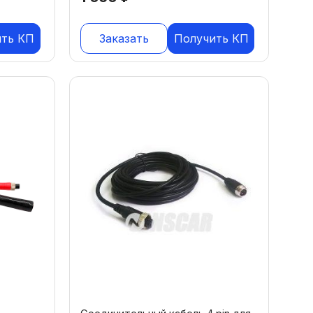
ить КП
Заказать
Получить КП