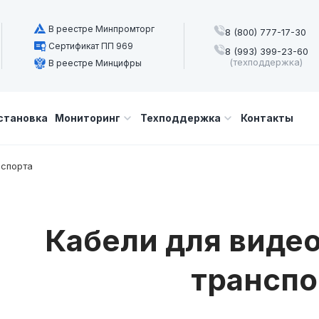
В реестре Минпромторг
8 (800) 777-17-30
Сертификат ПП 969
8 (993) 399-23-60
(техподдержка)
В реестре Минцифры
становка
Мониторинг
Техподдержка
Контакты
нспорта
Кабели для виде
транспо