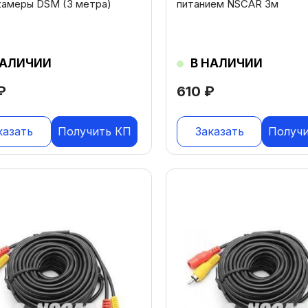
камеры DSM (3 метра)
питанием NSCAR 3м
НАЛИЧИИ
В НАЛИЧИИ
₽
610
₽
казать
Получить КП
Заказать
Получ