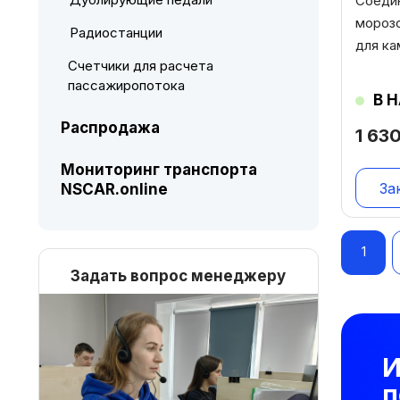
Соеди
морозо
Радиостанции
для ка
Счетчики для расчета
пассажиропотока
В 
Распродажа
1 63
Мониторинг транспорта
За
NSCAR.online
Нав
1
по
Задать вопрос менеджеру
зап
И
п