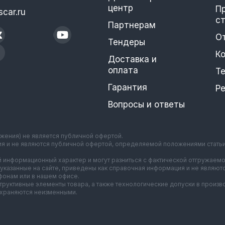
центр
П
car.ru
с
Партнерам
О
Тендеры
К
Доставка и
оплата
Т
Гарантия
Р
Вопросы и ответы
ажения) не является публичной офертой.
ия и не являются публичной офертой, определяемой положениями стать
 информационный характер и могут разниться с фактической отгружаемо
указанные на сайте, приведены как справочная информация и не являют
онам или в нашем офисе.
нструктивные элементы товара, а также технологические допуски в прои
охраняются неизменными.