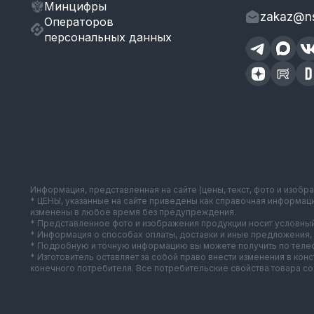
Минцифры
zakaz@ns
Операторов
персональных данных
Информация, представленная на сайте (цены, текст, фото и изобр
* ЦЕНЫ, указанные на сайте приведены как справочная информац
изменены в любое время без предупреждения.
* Представленное фото и изображения продукции носит условный
* Информация о способах оплаты, доставки и иные предложения, 
* Подробную и точную информацию вы можете получить по телеф
* Изготовитель оставляет за собой право внести изменения в ко
конечного потребителя. Все потребительские свойства товара с