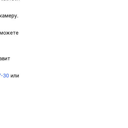
камеру.
сможете
авит
7-30
или