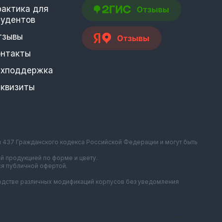
рактика для
тудентов
тзывы
онтакты
ехподдержка
еквизиты
и 437 Гражданского кодекса Российской Федерации и могут быть
й продукцией по форме и цвету.
ся публичной офертой.
зводстве различных модификаций корпусов без уведомления