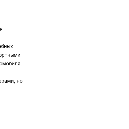
р
я
ебных
портными
омобиля,
ерами, но