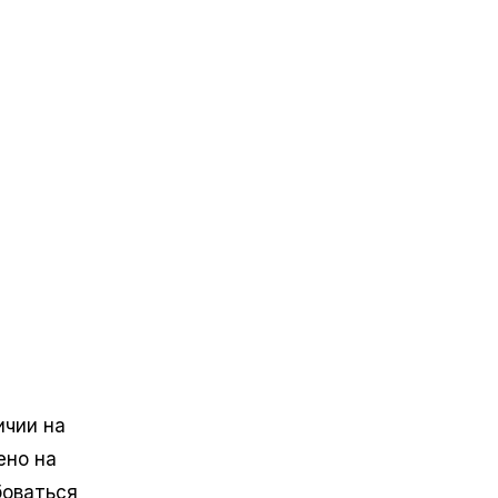
ичии на
ено на
боваться