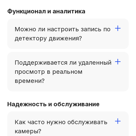
Видеозаписи с регистратора, установленного в
общественном транспорте, должны храниться
Функционал и аналитика
не менее 30 календарных дней.
Можно ли настроить запись по
детектору движения?
Да, такую настройку можно выполнить. Когда
регистратор работает и происходит движение
Поддерживается ли удаленный
в заданной области, то начинается процесс
просмотр в реальном
записи на носитель.
времени?
Да, через сервис видеомониторинга
NSCAR.online можно просматривать
Надежность и обслуживание
изображение с подключенных камер в режиме
реального времени
Как часто нужно обслуживать
камеры?