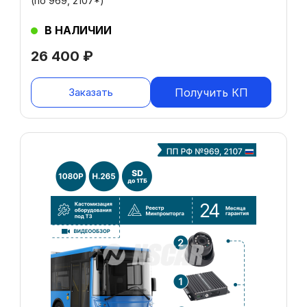
(по 969, 2107*)
В НАЛИЧИИ
26 400
₽
Заказать
Получить КП