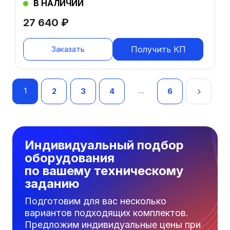
В НАЛИЧИИ
27 640
₽
Заказать
Получить КП
Навигация
1
…
2
3
4
6
по
записям
Индивидуальный подбор
оборудования
по вашему техническому
заданию
Подготовим для вас несколько
вариантов подходящих комплектов.
Предложим индивидуальные цены при