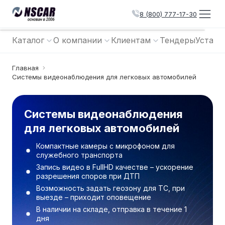
8 (800) 777-17-30
Каталог
О компании
Клиентам
Тендеры
Устано
Главная
Системы видеонаблюдения для легковых автомобилей
Системы видеонаблюдения
для легковых автомобилей
Компактные камеры с микрофоном для
служебного транспорта
Запись видео в FullHD качестве – ускорение
разрешения споров при ДТП
Возможность задать геозону для ТС, при
выезде – приходит оповещение
В наличии на складе, отправка в течение 1
дня