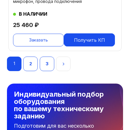
микрофон, провода подключения
В НАЛИЧИИ
25 460
₽
Заказать
Получить КП
Навигация
1
2
3
по
записям
Индивидуальный подбор
оборудования
по вашему техническому
заданию
Подготовим для вас несколько