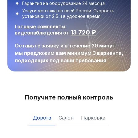
Гарантия на оборудование 24 месяца
Услуги монтажа по всей России. Скорость
установки от 2,5 ч в удобное время
Готовые комплекты
13 720
₽
видеонаблюдения от
Оставьте заявку и в течение 30 минут
мы предложим вам минимум 3 варианта,
подходящих под ваши требования
Получите полный контроль
Дорога
Салон
Парковка