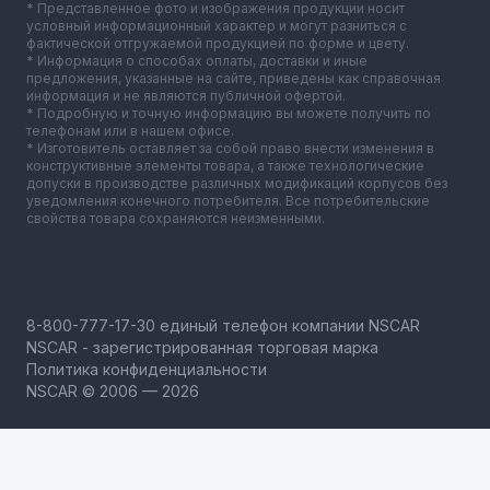
* Представленное фото и изображения продукции носит
условный информационный характер и могут разниться с
фактической отгружаемой продукцией по форме и цвету.
* Информация о способах оплаты, доставки и иные
предложения, указанные на сайте, приведены как справочная
информация и не являются публичной офертой.
* Подробную и точную информацию вы можете получить по
телефонам или в нашем офисе.
* Изготовитель оставляет за собой право внести изменения в
конструктивные элементы товара, а также технологические
допуски в производстве различных модификаций корпусов без
уведомления конечного потребителя. Все потребительские
свойства товара сохраняются неизменными.
NSCAR - зарегистрированная торговая марка
Политика конфиденциальности
NSCAR © 2006 — 2026