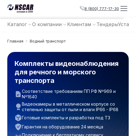
8 (800) 777-17-30
Каталог
О компании
Клиентам
Тендеры
Устано
Главная
Водный транспорт
Комплекты видеонаблюдения
для речного и морского
транспорта
Соответствие требованиям ПП РФ Nº969 и
Nº1640
Видеокамеры в металлическом корпусе со
степенью защиты от пыли и влаги IP66 - IP68
Готовые комплекты и разработка под Т3
Гарантия на оборудование 24 месяца
Подключение к бесплатному сервису