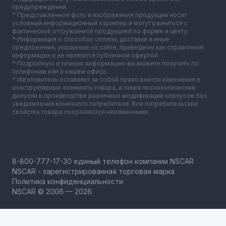
предупреждения.
* Представленное фото и изображения продукции носит
условный информационный характер и могут разниться с
фактической отгружаемой продукцией по форме и цвету.
* Информация о способах оплаты, доставки и иные
предложения, указанные на сайте, приведены как справочная
информация и не являются публичной офертой.
* Подробную и точную информацию вы можете получить по
телефонам или в нашем офисе.
* Изготовитель оставляет за собой право внести изменения в
конструктивные элементы товара, а также технологические
допуски в производстве различных модификаций корпусов без
уведомления конечного потребителя. Все потребительские
свойства товара сохраняются неизменными.
NSCAR - зарегистрированная торговая марка
Политика конфиденциальности
NSCAR © 2006 — 2026