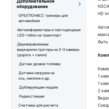
Дополнительное
NSCA
оборудование
HD m
GPS/ГЛОНАСС трекеры для
автомобиля
Авто
Автоинформаторы и светодиодные
макс
LED-табло на транспорт
быть
Двунаправленные
видеорегистраторы на 2–3 камеры
(дорога + салон)
Комп
Датчик уровня топлива
Каме
Датчики нагрузки на
1 ка
ось, наклона и др.
1 ка
Дублирующие педали
2 ка
Радиостанции
Виде
Соеди
Счетчики для расчета