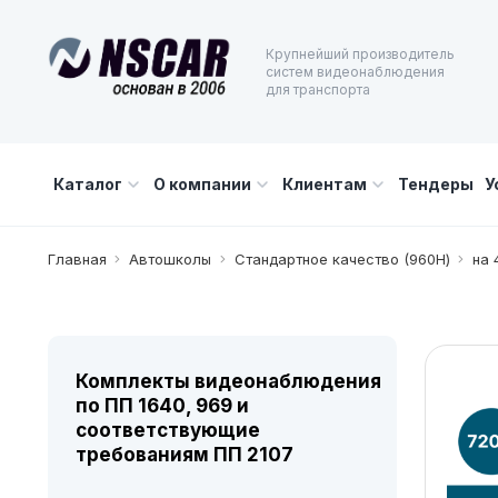
Крупнейший производитель
систем видеонаблюдения
для транспорта
Каталог
О компании
Клиентам
Тендеры
У
Главная
Автошколы
Cтандартное качество (960Н)
на 
Комплекты видеонаблюдения
по ПП 1640, 969 и
соответствующие
требованиям ПП 2107