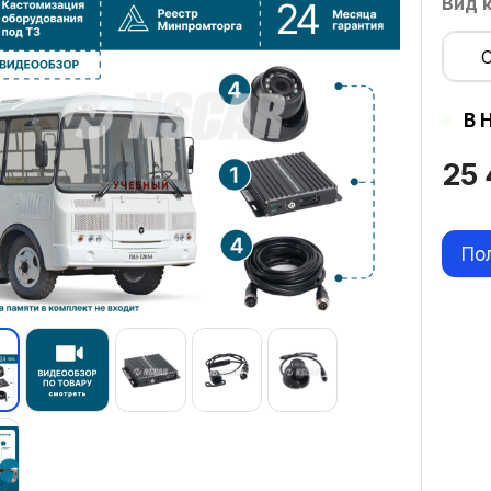
Вид 
В 
25
По