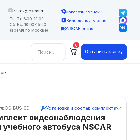
zakaz@nscar.ru
Заказать звонок
Пн-Пт: 6:00-18:00
Видеоконсультация
Сб-Вс: 10:00-15:00
NSCAR.online
(время по Москве)
0
Найти:
Оставить заявку
CAR
Установка и состав комплекта
ул: DS_BUS_SD
мплект видеонаблюдения
 учебного автобуса NSCAR