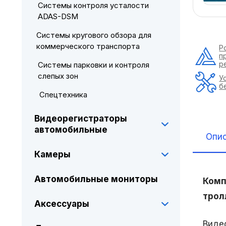
Системы контроля усталости
ADAS-DSM
Системы кругового обзора для
коммерческого транспорта
Р
п
р
Системы парковки и контроля
слепых зон
У
б
Спецтехника
Видеорегистраторы
автомобильные
Опи
Камеры
Автомобильные мониторы
Комп
трол
Аксессуары
Виде