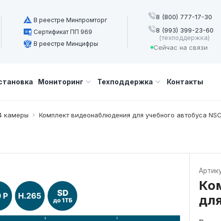
8 (800) 777-17-30
В реестре Минпромторг
8 (993) 399-23-60
Сертификат ПП 969
(техподдержка)
В реестре Минцифры
Сейчас на связи
становка
Мониторинг
Техподдержка
Контакты
4 камеры
Комплект видеонаблюдения для учебного автобуса NS
Артик
Ко
для