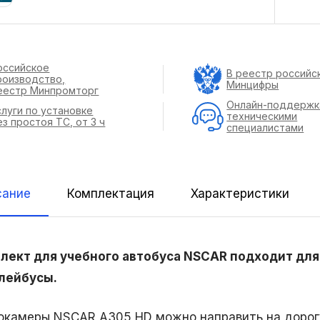
оссийское
В реестр российс
роизводство,
Минцифры
еестр Минпромторг
Онлайн-поддержк
слуги по установке
техническими
ез простоя ТС, от 3 ч
специалистами
сание
Комплектация
Характеристики
лект для учебного автобуса NSCAR подходит для
лейбусы.
окамеры NSCAR A305 HD можно направить на дорогу