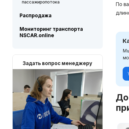
пассажиропотока
По в
длино
Распродажа
Мониторинг транспорта
NSCAR.online
К
Мы
мо
Задать вопрос менеджеру
До
пр