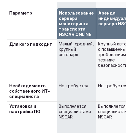
Параметр
Использование
Аренда
сервера
индивидуальн
мониторинга
сервера NSCA
транспорта
NSCAR.ONLINE
Малый, средний,
Крупный автопа
Для кого подходит
крупный
с повышенными
автопарк
требованиями п
технике
безопасности
Необходимость
Не требуется
Не требуется
собственного ИТ-
специалиста
Установка и
Выполняется
Выполняется
настройка ПО
специалистами
специалистами
NSCAR
NSCAR