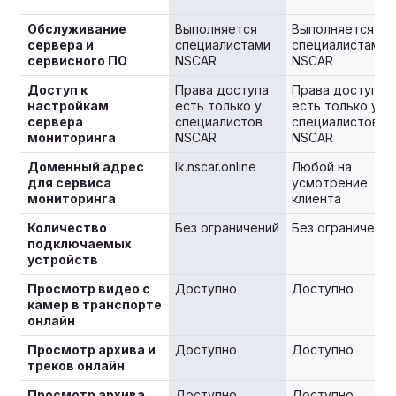
Обслуживание
Выполняется
Выполняется
сервера и
специалистами
специалистами
сервисного ПО
NSCAR
NSCAR
Доступ к
Права доступа
Права доступа
настройкам
есть только у
есть только у
сервера
специалистов
специалистов
мониторинга
NSCAR
NSCAR
Доменный адрес
lk.nscar.online
Любой на
для сервиса
усмотрение
мониторинга
клиента
Количество
Без ограничений
Без ограничений
подключаемых
устройств
Просмотр видео с
Доступно
Доступно
камер в транспорте
онлайн
Просмотр архива и
Доступно
Доступно
треков онлайн
Просмотр архива
Доступно
Доступно