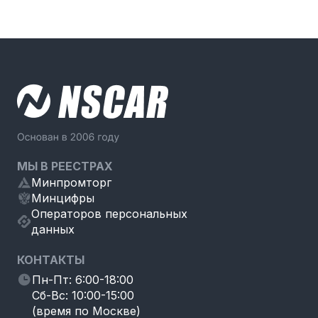
России, что обеспечивает независимость от
подробной информации обратитесь к
санкций
техническим специалистам NSCAR по телефону
8(993)399-23-60
или электронной почте
support@nscar.ru
МЫ В РЕЕСТРАХ
Минпромторг
Минцифры
Операторов персональных
данных
КОНТАКТЫ
Пн-Пт: 6:00-18:00
Сб-Вс: 10:00-15:00
(время по Москве)