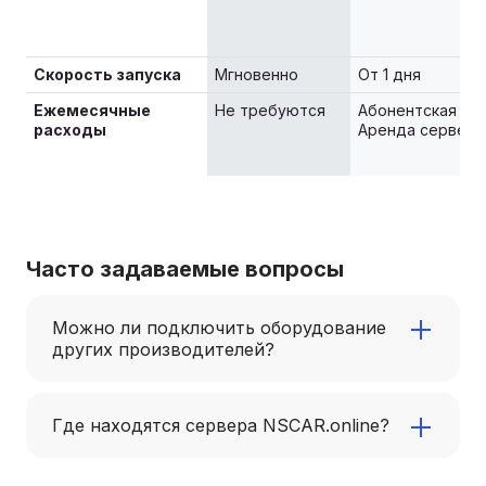
Скорость запуска
Мгновенно
От 1 дня
Ежемесячные
Не требуются
Абонентская пл
расходы
Аренда сервера
Часто задаваемые вопросы
Можно ли подключить оборудование
других производителей?
Да, к NSCAR.online можно подключить системы
видеонаблюдения от других производителей,
Где находятся сервера NSCAR.online?
которые уже установлены на ваши
Сервера NSCAR.online находятся а территории
транспортные средства. Для получения более