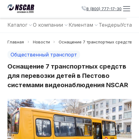
8 (800) 777-17-30
Каталог
О компании
Клиентам
Тендеры
Устано
Главная
Новости
Оснащение 7 транспортных средств д
Общественный транспорт
Оснащение 7 транспортных средств
для перевозки детей в Пестово
системами видеонаблюдения NSCAR