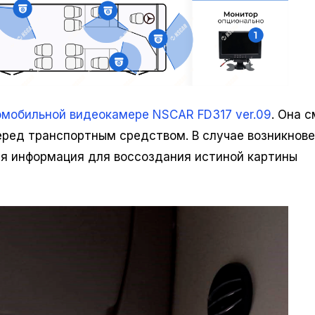
омобильной видеокамере NSCAR FD317 ver.09
. Она 
перед транспортным средством. В случае возникнов
ая информация для воссоздания истиной картины