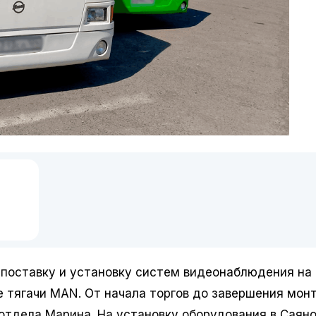
Автомобильный видеореги
NSCAR F864 ver.02 HDD+S
ГЛОНАСС+WiFi (4 канала, 1
сертификат 969)
33760
₽
В корзину
Получить КП
 поставку и установку систем видеонаблюдения на 
е тягачи MAN. От начала торгов до завершения мон
тдела Марина. На установку оборудования в Саяно