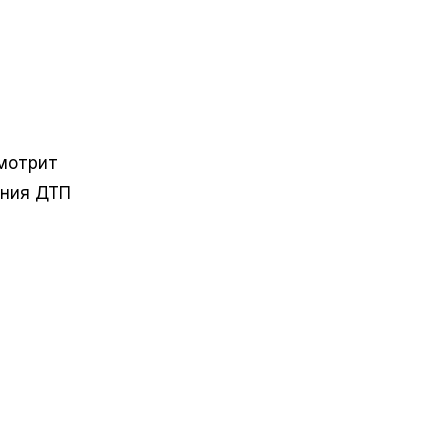
смотрит
ения ДТП