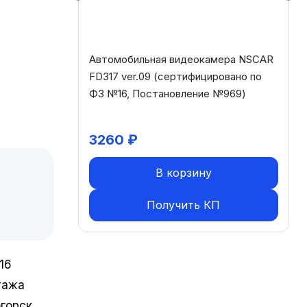
стратор
Автомобильная видеокамера NSCAR
D GPS/
FD317 ver.09 (сертифицировано по
080P,
ФЗ №16, Постановление №969)
3260
₽
В корзину
Получить КП
16
тажа
горск