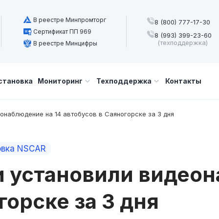
В реестре Минпромторг
8 (800) 777-17-30
Сертификат ПП 969
8 (993) 399-23-60
(техподдержка)
В реестре Минцифры
становка
Мониторинг
Техподдержка
Контакты
онаблюдение на 14 автобусов в Саяногорске за 3 дня
овка NSCAR
и установили видеон
горске за 3 дня