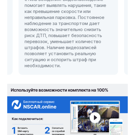
помогает выявлять нарушения, такие
своевр
как превышение скорости или
цистер
неправильная парковка. Постоянное
опасны
наблюдение за транспортом дает
для пер
возможность значительно снизить
взрывч
риск ДТП, повышает безопасность
перевозок, уменьшает количество
штрафов. Наличие видеозаписей
позволяет установить реальную
ситуацию и оспорить штраф при
необходимости.