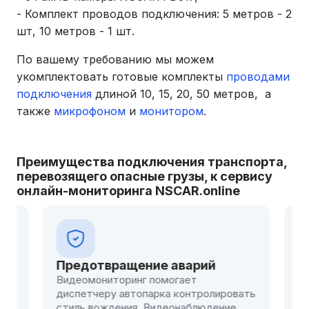
- Комплект проводов подключения: 5 метров - 2
шт, 10 метров - 1 шт.
По вашему требованию мы можем
укомплектовать готовые комплекты
проводами
подключения
длиной 10, 15, 20, 50 метров, а
также
микрофоном
и
монитором
.
Преимущества подключения транспорта,
перевозящего опасные грузы, к сервису
онлайн-мониторинга NSCAR.online
Предотвращение аварий
Защит
Видеомониторинг помогает
и на 
диспетчеру автопарка контролировать
Камеры
стиль вождения. Видеонаблюдение
опасно