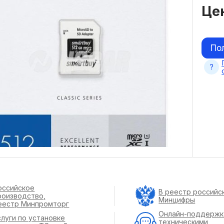
Це
По
оссийское
В реестр российс
роизводство,
Минцифры
еестр Минпромторг
Онлайн-поддержк
слуги по установке
техническими