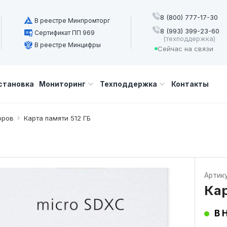
8 (800) 777-17-30
В реестре Минпромторг
8 (993) 399-23-60
Сертификат ПП 969
(техподдержка)
В реестре Минцифры
Сейчас на связи
становка
Мониторинг
Техподдержка
Контакты
оров
Карта памяти 512 ГБ
Артик
Кар
В 