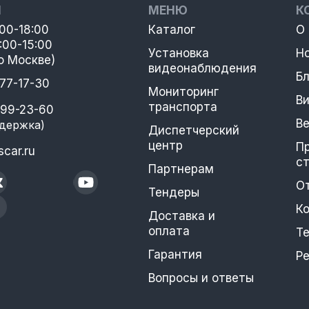
Ы
МЕНЮ
К
:00-18:00
Каталог
О
:00-15:00
Установка
Н
о Москве)
видеонаблюдения
Бл
777-17-30
Мониторинг
В
транспорта
399-23-60
В
держка)
Диспетчерский
центр
П
car.ru
с
Партнерам
О
Тендеры
К
Доставка и
оплата
Т
Гарантия
Р
Вопросы и ответы