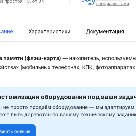
ез простоя ТС, от 3 ч
специалистами
сание
Характеристики
Документация
а памяти (флэш-карта)
— накопитель, используемы
ойствах (мобильных телефонах, КПК, фотоаппаратах и
астомизация оборудования под ваши зада
 не просто продаём оборудование — мы адаптируем 
жет быть доработан по вашему техническому задани
Узнать больше