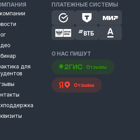
ОМПАНИЯ
ПЛАТЕЖНЫЕ СИСТЕМЫ
 компании
овости
ог
идео
О НАС ПИШУТ
ебинар
рактика для
тудентов
тзывы
онтакты
ехподдержка
еквизиты