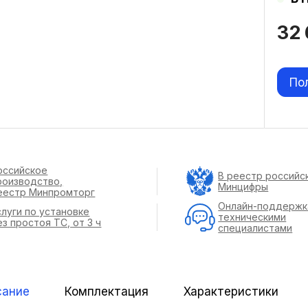
32
По
оссийское
В реестр российс
роизводство,
Минцифры
еестр Минпромторг
Онлайн-поддержк
слуги по установке
техническими
ез простоя ТС, от 3 ч
специалистами
сание
Комплектация
Характеристики