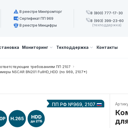
В реестре Минпромторг
8 (800) 777-17-30
Сертификат ПП 969
8 (993) 399-23-60
(техподдержка)
В реестре Минцифры
становка
Мониторинг
Техподдержка
Контакты
оответствующие требованиям ПП 2107
меры NSCAR BN201 FullHD_HDD (по 969, 2107*)
Артик
Ко
для