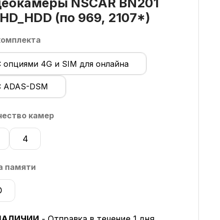
деокамеры NSCAR BN201
lHD_HDD (по 969, 2107*)
комплекта
С опциями 4G и SIM для онлайна
С ADAS-DSM
чество камер
4
а памяти
D
НАЛИЧИИ
- Отправка в течение 1 дня