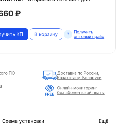
 660
₽
Получить
лучить КП
В корзину
оптовый прайс
кого ПО
Доставка по России,
Казахстану, Беларуси
а
Онлайн-мониторинг
без абонентской платы
Схема установки
Ещё