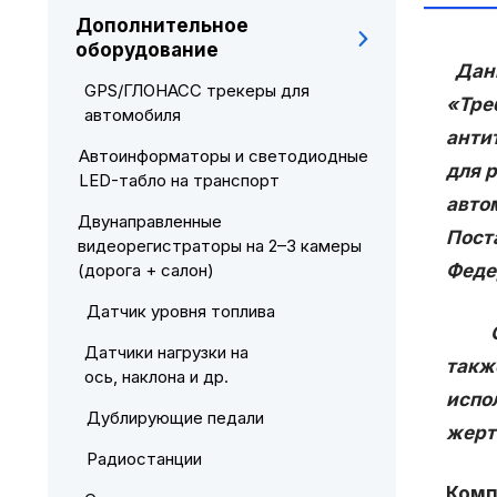
Дополнительное
оборудование
Данн
GPS/ГЛОНАСС трекеры для
«Тре
автомобиля
анти
Автоинформаторы и светодиодные
для 
LED-табло на транспорт
авто
Двунаправленные
Пост
видеорегистраторы на 2–3 камеры
(дорога + салон)
Феде
Датчик уровня топлива
Сист
Датчики нагрузки на
такж
ось, наклона и др.
испо
Дублирующие педали
жерт
Радиостанции
Комп