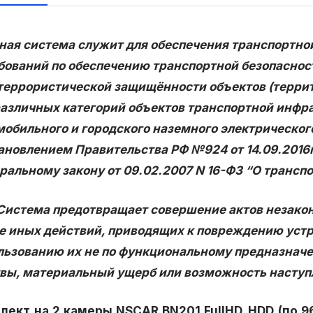
ая система служит для обеспечения транспортной 
бований по обеспечению транспортной безопасност
террористической защищённости объектов (терри
различных категорий объектов транспортной инфр
мобильного и городского наземного электрическо
ановлением Правительства РФ №924 от 14.09.2016г
ральному закону от 09.02.2007 N 16-ФЗ “О транспор
ема предотвращает совершение актов незаконно
е иных действий, приводящих к повреждению устр
льзованию их не по функциональному предназначе
вы, материальный ущерб или возможность наступл
лект на 2 камеры NSCAR BN201 FullHD_HDD (по 9