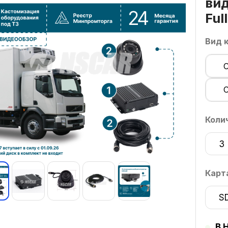
ви
Ful
Вид 
Коли
3
Карт
S
В 