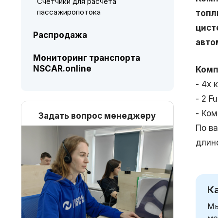
Счетчики для расчета
пассажиропотока
топ
цист
Распродажа
авто
Мониторинг транспорта
NSCAR.online
Комп
- 4х
- 2 F
- Ком
Задать вопрос менеджеру
По в
длин
К
Мы
мо