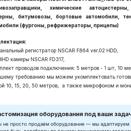
ливозаправщики, химические автоцистерны
ерны, битумовозы, бортовые автомобили, те
мобили (фургоны, рефрижераторы, прицепы)
лектация:
 канальный регистратор NSCAR F864 ver.02 HDD,
ullHD камеры NSCAR FD317,
плект проводов подключения: 5 метров - 1 шт, 10 мет
ашему требованию мы можем укомплектовать готов
ой 10, 15, 20, 50 метров, а также микрофоном и мон
астомизация оборудования под ваши зада
 не просто продаём оборудование — мы адаптируем 
жет быть доработан по вашему техническому задани