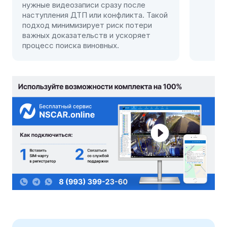
сразу после
 конфликта. Такой
 риск потери
в и ускоряет
вных.