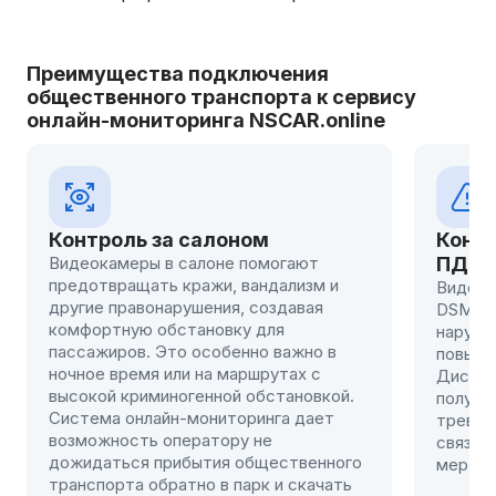
Преимущества подключения
общественного транспорта к сервису
онлайн-мониторинга NSCAR.online
оном
Контроль за соблюдением
не помогают
ПДД
, вандализм и
Видеонаблюдение с функцией ADA
ия, создавая
DSM помогает предотвращать
вку для
нарушения, снижая риск аварий и
бенно важно в
повышая безопасность пассажиро
 маршрутах с
Диспетчер автопарка своевремен
ой обстановкой.
получает сообщения о настроенн
иторинга дает
тревогах и может оперативно
ору не
связываться с водителем для при
я общественного
мер.
 парк и скачать