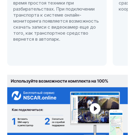
сразу же отправить помощь по точным
лючении
координатам автомобиля.
н-
зможность
р еще до
дство