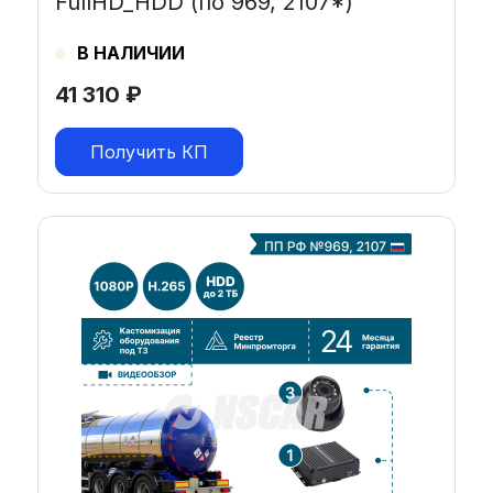
FullHD_HDD (по 969, 2107*)
В НАЛИЧИИ
41 310
₽
Получить КП