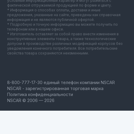
условный информационный характер и могут разниться с
фактической отгружаемой продукцией по форме и цвету.
* Информация о способах оплаты, доставки и иные
предложения, указанные на сайте, приведены как справочная
информация и не являются публичной офертой.
* Подробную и точную информацию вы можете получить по
телефонам или в нашем офисе.
* Изготовитель оставляет за собой право внести изменения в
конструктивные элементы товара, а также технологические
допуски в производстве различных модификаций корпусов без
уведомления конечного потребителя. Все потребительские
свойства товара сохраняются неизменными.
NSCAR - зарегистрированная торговая марка
Политика конфиденциальности
NSCAR © 2006 — 2026