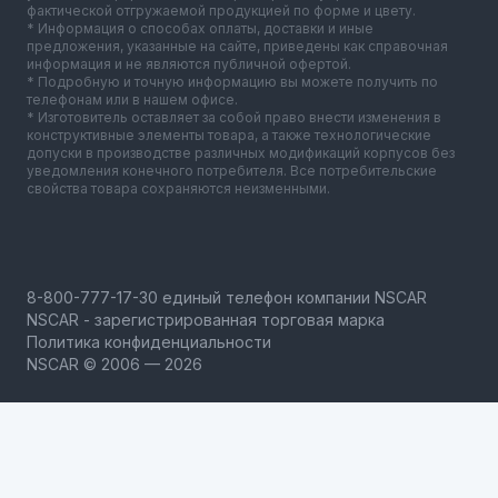
фактической отгружаемой продукцией по форме и цвету.
* Информация о способах оплаты, доставки и иные
предложения, указанные на сайте, приведены как справочная
информация и не являются публичной офертой.
* Подробную и точную информацию вы можете получить по
телефонам или в нашем офисе.
* Изготовитель оставляет за собой право внести изменения в
конструктивные элементы товара, а также технологические
допуски в производстве различных модификаций корпусов без
уведомления конечного потребителя. Все потребительские
свойства товара сохраняются неизменными.
NSCAR - зарегистрированная торговая марка
Политика конфиденциальности
NSCAR © 2006 — 2026