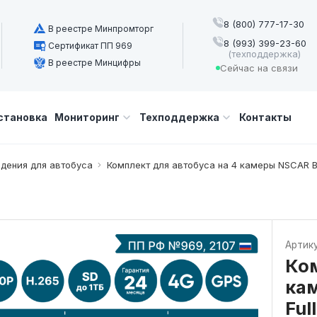
8 (800) 777-17-30
В реестре Минпромторг
8 (993) 399-23-60
Сертификат ПП 969
(техподдержка)
В реестре Минцифры
Сейчас на связи
становка
Мониторинг
Техподдержка
Контакты
дения для автобуса
Комплект для автобуса на 4 камеры NSCAR B
Артик
Ком
ка
Ful