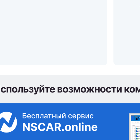
действия по устранению
последствий, вызову помощи.