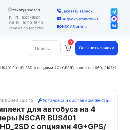
zakaz@nscar.ru
Заказать звонок
Пн-Пт: 6:00-18:00
Видеоконсультация
Сб-Вс: 10:00-15:00
NSCAR.online
(время по Москве)
0
Найти:
Оставить заявку
US401 FullHD_2SD с опциями 4G+GPS/Глонасс (по 969, 2107*)
Установка и состав комплекта
ул: BUS40_2SD_4G
плект для автобуса на 4
меры NSCAR BUS401
lHD_2SD с опциями 4G+GPS/