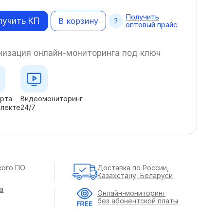
Получить
лучить КП
В корзину
оптовый прайс
низация онлайн-мониторинга под ключ
арта
Видеомониторинг
плекте
24/7
кого ПО
Доставка по России,
Казахстану, Беларуси
а
Онлайн-мониторинг
без абонентской платы