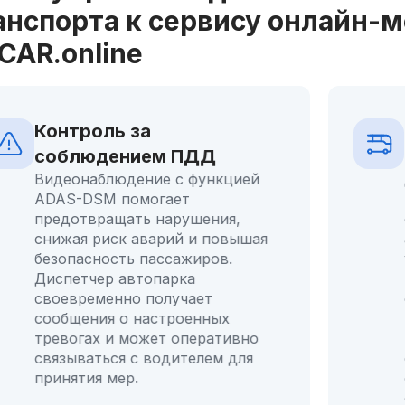
анспорта к сервису онлайн-
CAR.online
Быстрое реагирование
на ДТП
Доступ к данным в режиме
реального времени позволяет
оперативно реагировать на
аварии. Диспетчер может
удаленно скачать запись с
моментом ДТП с сервера
онлайн-мониторинга. Что
минимизирует риск потери
ценной информации. Также в
случае ДТП можно сразу же
оценить обстановку и
оперативно организовать