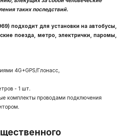
нию, влекущих за собой человеческие
ения таких последствий.
969) подходит для установки на автобусы,
ские поезда, метро, электрички, паромы,
пциями 4G+GPS/Глонасс,
тров - 1 шт.
ые комплекты проводами подключения
итором.
бщественного