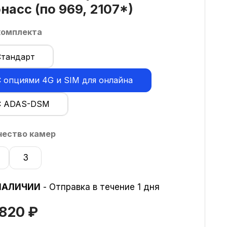
насс (по 969, 2107*)
комплекта
Стандарт
С опциями 4G и SIM для онлайна
С ADAS-DSM
чество камер
3
НАЛИЧИИ
- Отправка в течение 1 дня
 820
₽