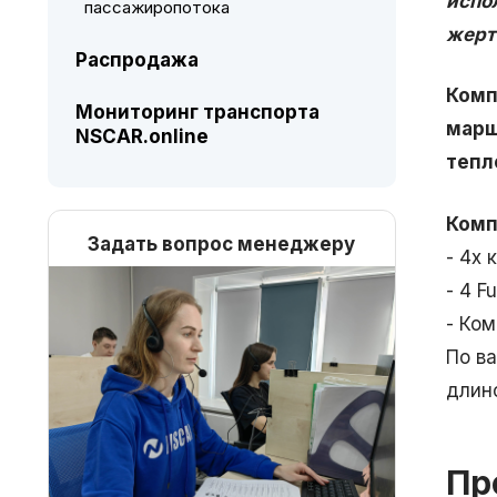
испо
пассажиропотока
жерт
Распродажа
Комп
Мониторинг транспорта
марш
NSCAR.online
тепл
Комп
Задать вопрос менеджеру
- 4х
- 4 F
- Ком
По в
длин
Пр