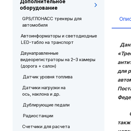
Дополнительное
оборудование
GPS/ГЛОНАСС трекеры для
Опи
автомобиля
Автоинформаторы и светодиодные
LED-табло на транспорт
Данн
Двунаправленные
«Тре
видеорегистраторы на 2–3 камеры
анти
(дорога + салон)
для 
Датчик уровня топлива
авто
Датчики нагрузки на
Пост
ось, наклона и др.
Феде
Дублирующие педали
Сист
Радиостанции
такж
Счетчики для расчета