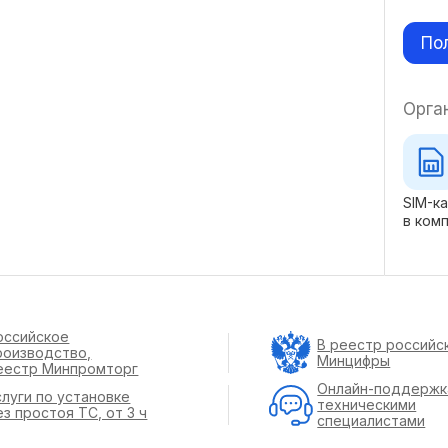
По
Орга
SIM-к
в ком
оссийское
В реестр российс
роизводство,
Минцифры
еестр Минпромторг
Онлайн-поддержк
слуги по установке
техническими
ез простоя ТС, от 3 ч
специалистами