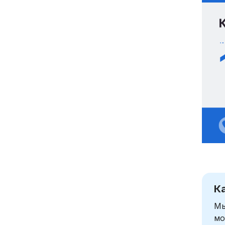
К
Мы
мо