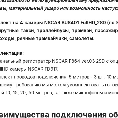
льзованию их не по функциональному предназначе
вы, материальный ущерб или возможность наступл
лект на 4 камеры NSCAR BUS401 FullHD_2SD (по 
рутные такси, троллейбусы, трамваи, пассажир
оходы, речные трамвайчики, самолеты.
лектация:
 канальный регистратор NSCAR F864 ver.03 2SD с о
ullHD камеры NSCAR FD317,
плект проводов подключения: 5 метров - 3 шт, 10 ме
ашему требованию мы можем укомплектовать готов
ой 10, 15, 20, 50 метров, а также микрофоном и мон
еимущества подключения о