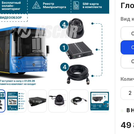
Гло
Вид 
Коли
2
В 
49