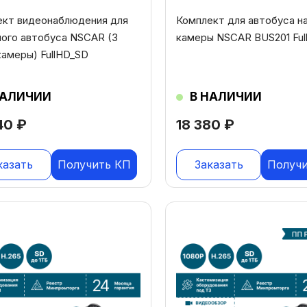
ект видеонаблюдения для
Комплект для автобуса на
ого автобуса NSCAR (3
камеры NSCAR BUS201 Ful
амеры) FullHD_SD
НАЛИЧИИ
В НАЛИЧИИ
40
₽
18 380
₽
казать
Получить КП
Заказать
Получ