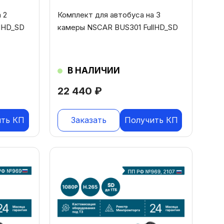
 2
Комплект для автобуса на 3
lHD_SD
камеры NSCAR BUS301 FullHD_SD
В НАЛИЧИИ
22 440
₽
ить КП
Заказать
Получить КП