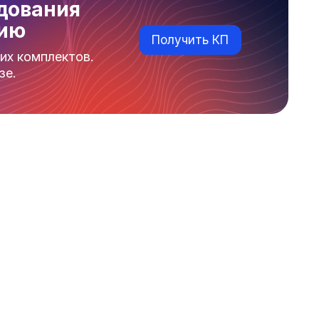
дования
нию
Получить КП
их комплектов.
зе.