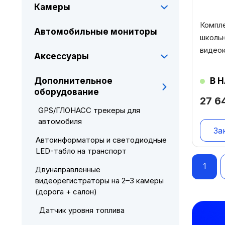
Камеры
Компл
Автомобильные мониторы
школьн
видеок
Аксессуары
В 
Дополнительное
оборудование
27 6
GPS/ГЛОНАСС трекеры для
автомобиля
За
Автоинформаторы и светодиодные
LED-табло на транспорт
Нав
1
Двунаправленные
по
видеорегистраторы на 2–3 камеры
(дорога + салон)
зап
Датчик уровня топлива