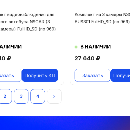
ект видеонаблюдения для
Комплект на 3 камеры N
ого автобуса NSCAR (3
BUS301 FullHD_SD (по 969)
амеры) FullHD_SD (по 969)
НАЛИЧИИ
В НАЛИЧИИ
40
₽
27 640
₽
казать
Получить КП
Заказать
Получ
игация
2
3
4
исям