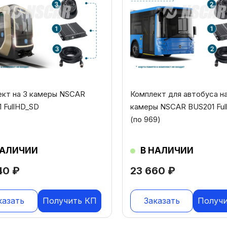
ект на 3 камеры NSCAR
Комплект для автобуса на
 FullHD_SD
камеры NSCAR BUS201 Ful
(по 969)
НАЛИЧИИ
В НАЛИЧИИ
40
₽
23 660
₽
казать
Получить КП
Заказать
Получ