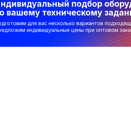
ндивидуальный подбор обору
о вашему техническому зада
одготовим для вас несколько вариантов подходящ
редложим индивидуальные цены при оптовом зака