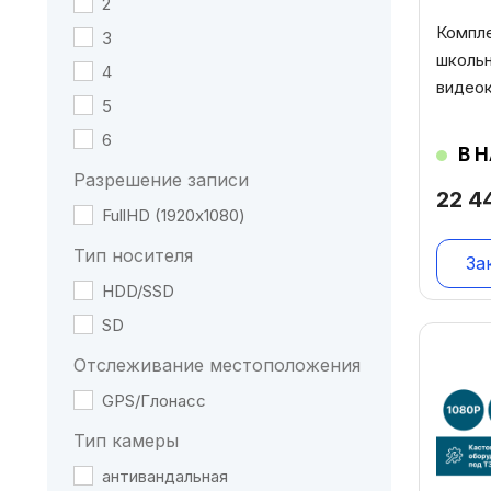
2
Компл
3
школьн
4
видеок
5
6
В 
Разрешение записи
22 4
FullHD (1920х1080)
Тип носителя
За
HDD/SSD
SD
Отслеживание местоположения
GPS/Глонасс
Тип камеры
антивандальная