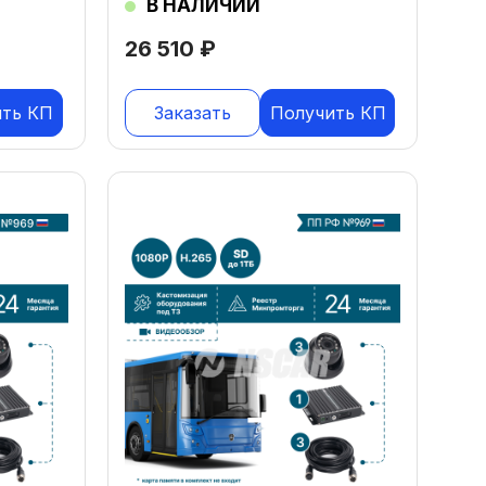
В НАЛИЧИИ
26 510
₽
ить КП
Заказать
Получить КП