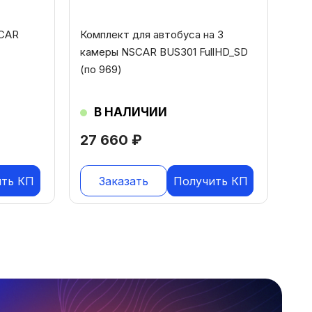
SCAR
Комплект для автобуса на 3
камеры NSCAR BUS301 FullHD_SD
(по 969)
В НАЛИЧИИ
27 660
₽
ить КП
Заказать
Получить КП