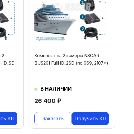
 2
Комплект на 2 камеры NSCAR
lHD_SD
BUS201 FullHD_2SD (по 969, 2107*)
В НАЛИЧИИ
26 400
₽
ить КП
Заказать
Получить КП