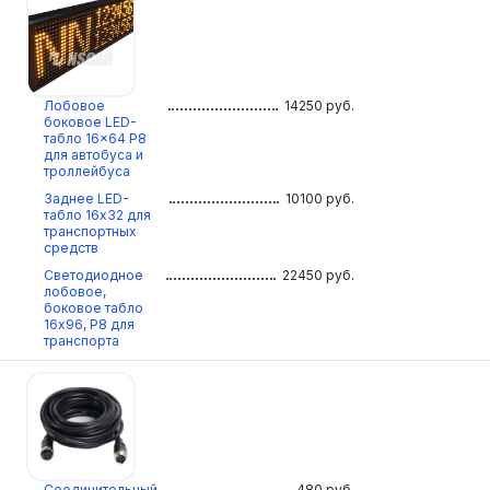
Лобовое
14250
руб.
боковое LED-
табло 16×64 P8
для автобуса и
троллейбуса
Заднее LED-
10100
руб.
табло 16х32 для
транспортных
средств
Светодиодное
22450
руб.
лобовое,
боковое табло
16х96, Р8 для
транспорта
Соединительный
480
руб.