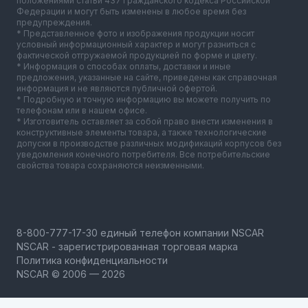
положениями статьи 437 Гражданского кодекса Российской
Федерации и могут быть изменены в любое время без
предупреждения.
* Представленное фото и изображения продукции носит
условный информационный характер и могут разниться с
фактической отгружаемой продукцией по форме и цвету.
* Информация о способах оплаты, доставки и иные
предложения, указанные на сайте, приведены как справочная
информация и не являются публичной офертой.
* Подробную и точную информацию вы можете получить по
телефонам или в нашем офисе.
* Изготовитель оставляет за собой право внести изменения в
конструктивные элементы товара, а также технологические
допуски в производстве различных модификаций корпусов без
уведомления конечного потребителя. Все потребительские
свойства товара сохраняются неизменными.
NSCAR - зарегистрированная торговая марка
Политика конфиденциальности
NSCAR © 2006 — 2026