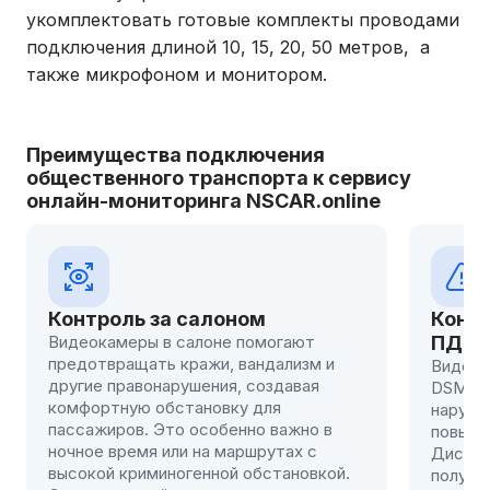
укомплектовать готовые комплекты проводами
подключения длиной 10, 15, 20, 50 метров, а
также микрофоном и монитором.
Преимущества подключения
общественного транспорта к сервису
онлайн-мониторинга NSCAR.online
Контроль за соблюдением
Быстр
ПДД
Доступ
времен
Видеонаблюдение с функцией ADAS-
реагир
DSM помогает предотвращать
может 
нарушения, снижая риск аварий и
момент
повышая безопасность пассажиров.
монито
Диспетчер автопарка своевременно
потери
получает сообщения о настроенных