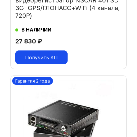
видеорегистратор NSCAR 401 SD
3G+GPS/ГЛОНАСС+WiFi (4 канала,
720Р)
В НАЛИЧИИ
27 830
₽
Получить КП
Гарантия 2 года