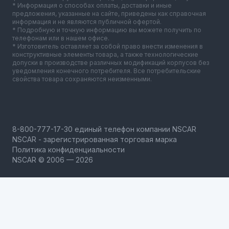
* Информация о способах оплаты, доставки и иные
предложения, указанные на сайте, приведены как справочная
информация и не являются публичной офертой.
* Подробную и точную информацию вы можете получить по
телефонам или в нашем офисе.
* Изготовитель оставляет за собой право внести изменения в
конструктивные элементы товара, а также технологические
допуски в производстве различных модификаций корпусов без
уведомления конечного потребителя. Все потребительские
свойства товара сохраняются неизменными.
NSCAR - зарегистрированная торговая марка
Политика конфиденциальности
NSCAR © 2006 — 2026