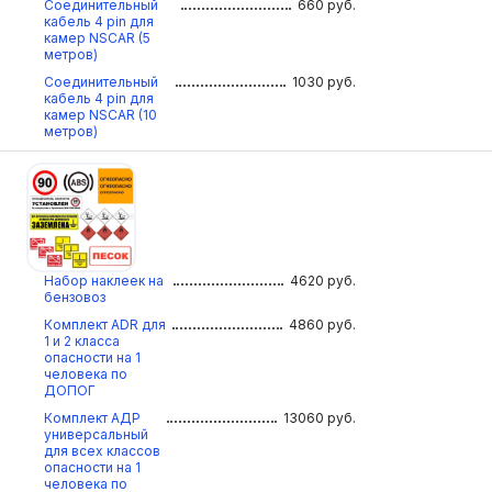
Соединительный
660
руб.
кабель 4 pin для
камер NSCAR (5
метров)
Соединительный
1030
руб.
кабель 4 pin для
камер NSCAR (10
метров)
Набор наклеек на
4620
руб.
бензовоз
Комплект ADR для
4860
руб.
1 и 2 класса
опасности на 1
человека по
ДОПОГ
Комплект АДР
13060
руб.
универсальный
для всех классов
опасности на 1
человека по