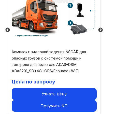
Комплект видеонаблюдения NSCAR для
Ко
опасных грузов с системой помощи и
с
контроля для водителя ADAS-DSM
A
ADAS201_SD+4G+GPS/Глонасс+WiFi
Г
Цена по запросу
Ц
Узнать цену
Получить КП