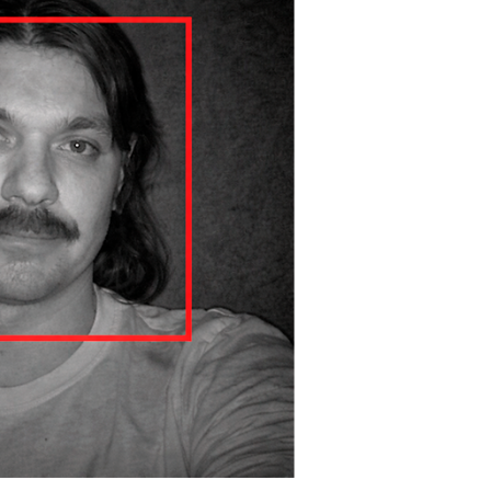
Видеорегистратор двунаправленный для
грузовых автомобилей NSCAR F864 ver.09 с
системой помощи и контроля для водителя
ADAS-DSM 4G+GPS/Глонасс+WiFi
Цена по запросу
Узнать цену
Получить КП