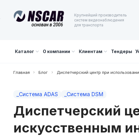
Крупнейший производитель
систем видеонаблюдения
для транспорта
Каталог
О компании
Клиентам
Тендеры
У
Главная
Блог
Диспетчерский центр при использовани
_Система ADAS
_Система DSM
Диспетчерский це
искусственным ин