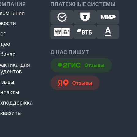
ОМПАНИЯ
ПЛАТЕЖНЫЕ СИСТЕМЫ
 компании
овости
ог
идео
О НАС ПИШУТ
ебинар
рактика для
тудентов
тзывы
онтакты
ехподдержка
еквизиты