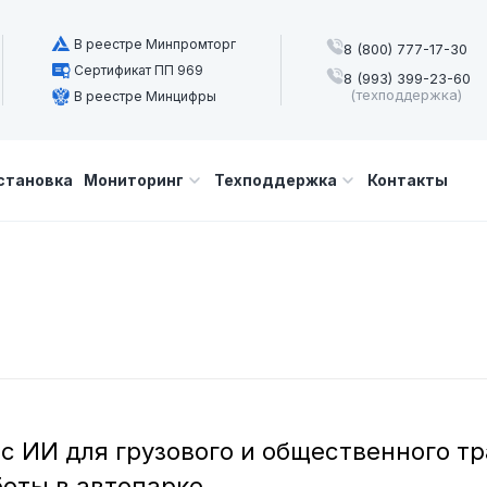
В реестре Минпромторг
8 (800) 777-17-30
Сертификат ПП 969
8 (993) 399-23-60
(техподдержка)
В реестре Минцифры
становка
Мониторинг
Техподдержка
Контакты
с ИИ для грузового и общественного т
оты в автопарке