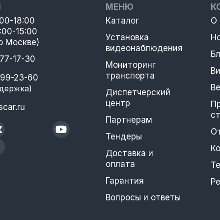
Ы
МЕНЮ
К
:00-18:00
Каталог
О
:00-15:00
Установка
Н
о Москве)
видеонаблюдения
Бл
777-17-30
Мониторинг
В
транспорта
399-23-60
В
держка)
Диспетчерский
центр
П
car.ru
с
Партнерам
О
Тендеры
К
Доставка и
оплата
Т
Гарантия
Р
Вопросы и ответы