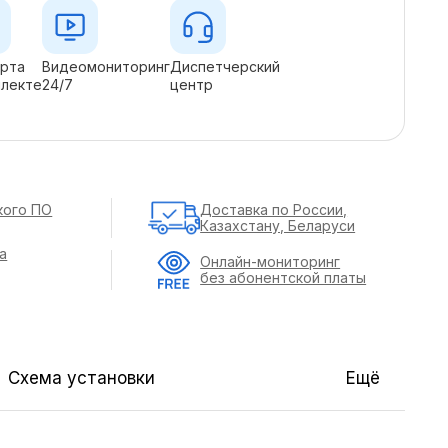
арта
Видеомониторинг
Диспетчерский
плекте
24/7
центр
кого ПО
Доставка по России,
Казахстану, Беларуси
а
Онлайн-мониторинг
без абонентской платы
Схема установки
Ещё