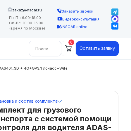
zakaz@nscar.ru
Заказать звонок
Пн-Пт: 6:00-18:00
Видеоконсультация
Сб-Вс: 10:00-15:00
NSCAR.online
(время по Москве)
0
Найти:
Оставить заявку
ADAS401_SD + 4G+GPS/Глонасс+WiFi
ановка и состав комплекта
плект для грузового
анспорта с системой помощи
онтроля для водителя ADAS-