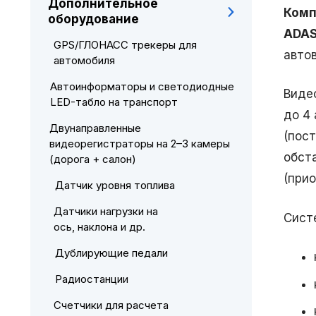
Дополнительное
Комп
оборудование
ADAS
GPS/ГЛОНАСС трекеры для
автов
автомобиля
Автоинформаторы и светодиодные
Виде
LED-табло на транспорт
до 4
Двунаправленные
(пос
видеорегистраторы на 2–3 камеры
обст
(дорога + салон)
(при
Датчик уровня топлива
Датчики нагрузки на
Сист
ось, наклона и др.
Дублирующие педали
Радиостанции
Счетчики для расчета