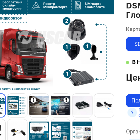
DS
Гл
Карт
S
В 
Це
По
Орга