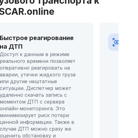
зового транспорта к
SCAR.online
Быстрое реагирование
Кон
на ДТП
и о
Доступ к данным в режиме
Сис
реального времени позволяет
отсл
оперативно реагировать на
осущ
аварии, утечки жидкого груза
собл
или другие нештатные
пред
ситуации. Диспетчер может
води
удаленно скачать запись с
авар
моментом ДТП с сервера
онлайн-мониторинга. Это
минимизирует риск потери
ценной информации. Также в
случае ДТП можно сразу же
оценить обстановку и