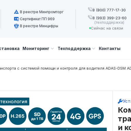
8 (800) 777-17-30
В реестре Минпромторг
8 (993) 399-23-60
Сертификат ПП 969
(техподдержка)
В реестре Минцифры
Сейчас на связи
становка
Мониторинг
Техподдержка
Контакты
ранспорта с системой помощи и контроля для водителя ADAS-DSM 
Уст
Ком
тр
и к