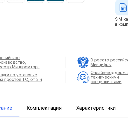
SIM-к
в ком
оссийское
В реестр российс
роизводство,
Минцифры
еестр Минпромторг
Онлайн-поддержк
слуги по установке
техническими
ез простоя ТС, от 3 ч
специалистами
сание
Комплектация
Характеристики