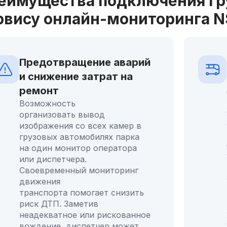
еимущества подключения гру
рвису онлайн-мониторинга N
Предотвращение аварий
и снижение затрат на
ремонт
Возможность
организовать вывод
изображения со всех камер в
грузовых автомобилях парка
на один монитор оператора
или диспетчера.
Своевременный мониторинг
движения
транспорта помогает снизить
риск ДТП. Заметив
неадекватное или рискованное
вождение, диспетчер может