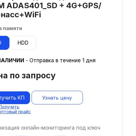
M ADAS401_SD + 4G+GPS/
онасс+WiFi
а памяти
D
HDD
НАЛИЧИИ
- Отправка в течение 1 дня
на по запросу
лучить КП
Узнать цену
Получить
оптовый прайс
низация онлайн-мониторинга под ключ