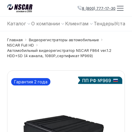
8 (800) 777-17-30
Каталог
О компании
Клиентам
Тендеры
Устано
Главная
Видеорегистраторы автомобильные
NSCAR Full HD
Автомобильный видеорегистратор NSCAR F864 ver.1.2
HDD+SD (4 канала, 1080Р,сертификат №969)
Гарантия 2 года