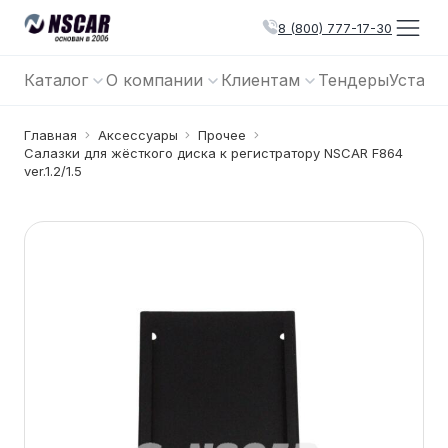
8 (800) 777-17-30
Каталог
О компании
Клиентам
Тендеры
Устано
Главная
Аксессуары
Прочее
Салазки для жёсткого диска к регистратору NSCAR F864
ver.1.2/1.5