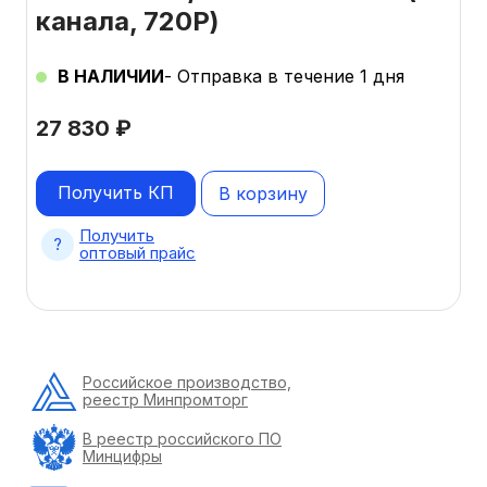
канала, 720Р)
В НАЛИЧИИ
- Отправка в течение 1 дня
27 830
₽
Получить КП
В корзину
Получить
оптовый прайс
Российское производство,
реестр Минпромторг
В реестр российского ПО
Минцифры