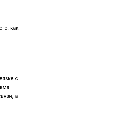
го, как
вязке с
тема
вязи, а