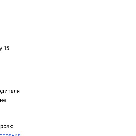
у 15
одителя
гие
тролю
стояния