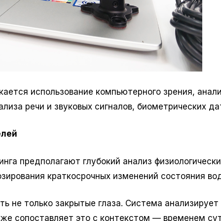
ается использование компьютерного зрения, анал
ализа речи и звуковых сигналов, биометрических да
елей
нга предполагают глубокий анализ физиологически
озирования краткосрочных изменений состояния во
ь не только закрытые глаза. Система анализирует
акже сопоставляет это с контекстом — временем сут