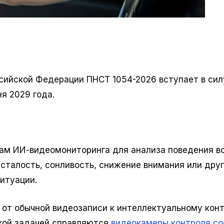
ийской Федерации ПНСТ 1054-2026 вступает в сил
я 2029 года.
мам ИИ-видеомониторинга для анализа поведения в
усталость, сонливость, снижение внимания или дру
итуации.
 от обычной видеозаписи к интеллектуальному кон
акой задачей справляются
видеокамеры контроля со