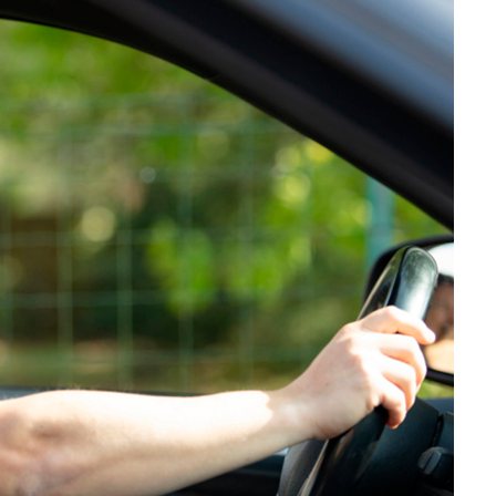
Комплект для грузового т
с системой помощи и конт
водителя ADAS-DSM ADAS
4G+GPS/Глонасс+WiFi
Цена по запросу
Узнать цену
Получить КП