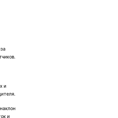
иза
тчиков.
х и
дителя.
 наклон
ок и