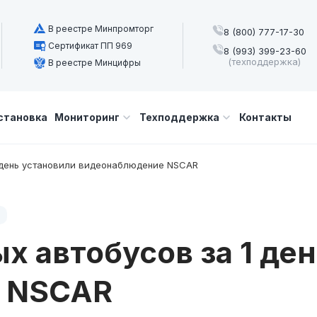
В реестре Минпромторг
8 (800) 777-17-30
Сертификат ПП 969
8 (993) 399-23-60
(техподдержка)
В реестре Минцифры
становка
Мониторинг
Техподдержка
Контакты
1 день установили видеонаблюдение NSCAR
х автобусов за 1 де
 NSCAR