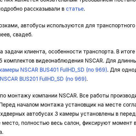
подробно рассказывали в
статье
.
озками, автобусы используются для транспортного
еев, свадеб.
 задачи клиента, особенности транспорта. В итоге
 5 комплектов видеонаблюдения NSCAR. Для длинн
 камеры NSCAR BUS401 FullHD_SD (по 969)
. Для одно
NSCAR BUS201 FullHD_SD (по 969)
.
т по монтажу компании NSCAR. Все работы производ
 Перед началом монтажа установщик на месте согл
ухдверных автобусах 3 камеры установлены в пере
 место, полностью весь салон, фиксируют момент 
а.
Комплект для автобуса на