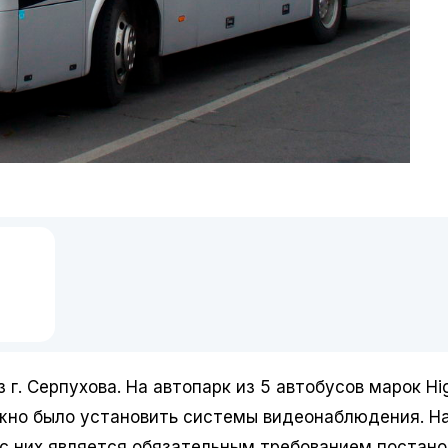
 г. Серпухова. На автопарк из 5 автобусов марок Hig
g нужно было установить системы видеонаблюдения. Н
 с них является обязательным требованием постан