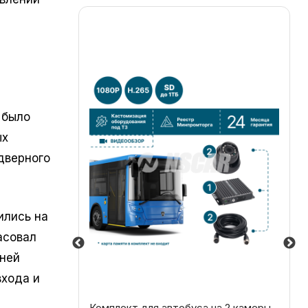
 было
ых
дверного
ились на
асовал
дней
входа и
 4 камеры
Комплект для автобуса на 2 камеры