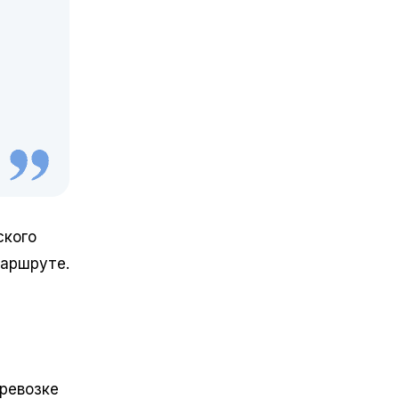
ского
маршруте.
еревозке