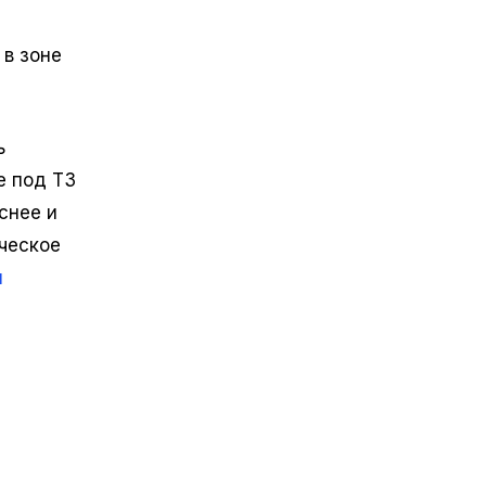
в зоне
ь
е под ТЗ
снее и
ческое
u