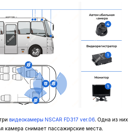
 три
видеокамеры NSCAR FD317 ver.06
. Одна из них
тья камера снимает пассажирские места.
Карта памяти 512 ГБ