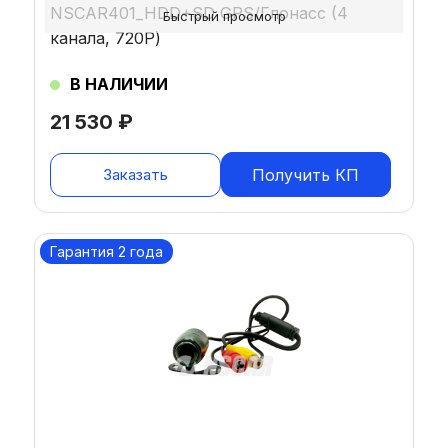
NSCAR401_HDD+SD GPS/Глонасс (4
Быстрый просмотр
канала, 720Р)
В НАЛИЧИИ
21 530
₽
Заказать
Получить КП
Гарантия 2 года