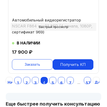
Автомобильный видеорегистратор
NSCAR F864 ver.03 2SD (4 канала, 1080P,
Быстрый просмотр
сертификат 969)
В НАЛИЧИИ
17 900
₽
Заказать
Получить КП
Навигация
Назад
Далее
по
4
…
1
2
3
5
6
7
57
записям
Еще быстрее получить консультацию