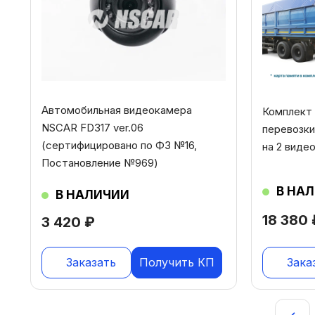
Автомобильная видеокамера
Комплект
NSCAR FD317 ver.06
перевозки
(сертифицировано по ФЗ №16,
на 2 виде
Постановление №969)
В НА
В НАЛИЧИИ
18 380
3 420
₽
Заказать
Получить КП
Зака
Навигация