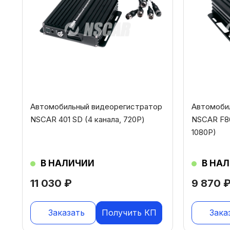
Автомобильный видеорегистратор
Автомоби
NSCAR 401 SD (4 канала, 720Р)
NSCAR F86
1080P)
В НАЛИЧИИ
В НА
11 030
₽
9 870
Заказать
Получить КП
Зака