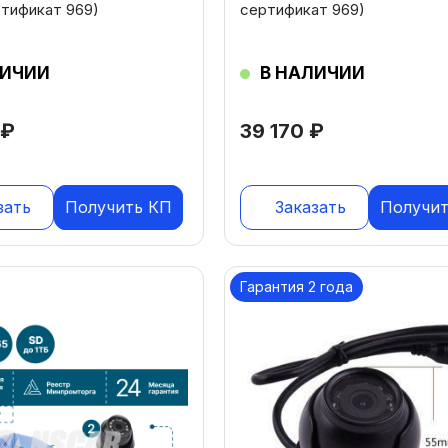
ртификат 969)
сертификат 969)
ЛИЧИИ
В НАЛИЧИИ
0
₽
39 170
₽
зать
Получить КП
Заказать
Получит
Гарантия 2 года