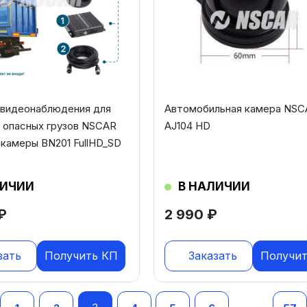
 видеонаблюдения для
Автомобильная камера NSC
 опасных грузов NSCAR
AJ104 HD
окамеры BN201 FullHD_SD
ЛИЧИИ
В НАЛИЧИИ
₽
2 990
₽
зать
Получить КП
Заказать
Получит