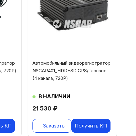
тратор
Автомобильный видеорегистратор
, 720Р)
NSCAR401_HDD+SD GPS/Глонасс
(4 канала, 720Р)
В НАЛИЧИИ
21 530
₽
ь КП
Заказать
Получить КП