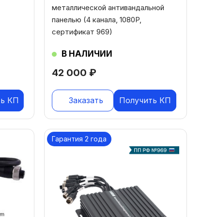
металлической антивандальной
панелью (4 канала, 1080P,
сертификат 969)
В НАЛИЧИИ
42 000
₽
ь КП
Заказать
Получить КП
Гарантия 2 года