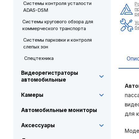
Системы контроля усталости
Р
п
ADAS-DSM
р
Системы кругового обзора для
У
б
коммерческого транспорта
Системы парковки и контроля
слепых зон
Спецтехника
Опи
Видеорегистраторы
автомобильные
Авто
Камеры
пасс
виде
Автомобильные мониторы
для 
Аксессуары
Моде