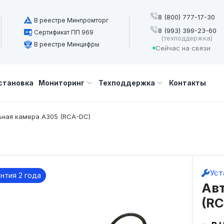
8 (800) 777-17-30
В реестре Минпромторг
8 (993) 399-23-60
Сертификат ПП 969
(техподдержка)
В реестре Минцифры
Сейчас на связи
становка
Мониторинг
Техподдержка
Контакты
ная камера A305 (RCA-DC)
Уст
нтия 2 года
Ав
(R