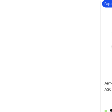
Гар
Авт
A30