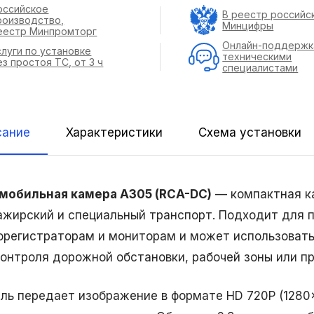
оссийское
В реестр российс
роизводство,
Минцифры
еестр Минпромторг
Онлайн-поддержк
слуги по установке
техническими
ез простоя ТС, от 3 ч
специалистами
сание
Характеристики
Схема установки
мобильная камера A305 (RCA-DC)
— компактная ка
ажирский и специальный транспорт. Подходит для
орегистраторам и мониторам и может использоват
контроля дорожной обстановки, рабочей зоны или п
ль передает изображение в формате HD 720P (1280