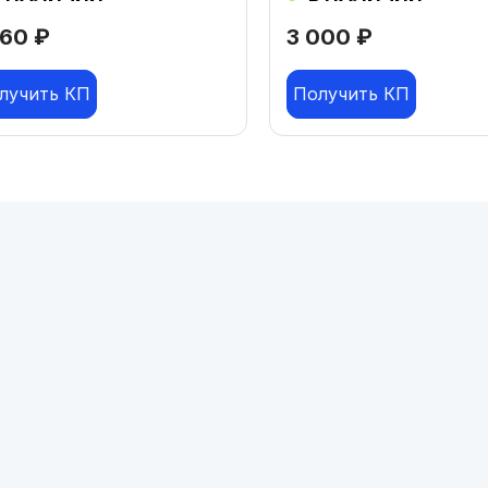
760
₽
3 000
₽
лучить КП
Получить КП