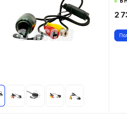
В 
2 
По