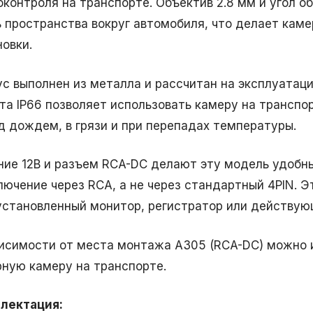
оконтроля на транспорте. Объектив 2.8 мм и угол о
ь пространства вокруг автомобиля, что делает кам
новки.
ус выполнен из металла и рассчитан на эксплуатацию
та IP66 позволяет использовать камеру на транспо
д дождем, в грязи и при перепадах температуры.
ние 12В и разъем RCA-DC делают эту модель удобн
лючение через RCA, а не через стандартный 4PIN. 
установленный монитор, регистратор или действу
висимости от места монтажа A305 (RCA-DC) можно 
рную камеру на транспорте.
лектация: