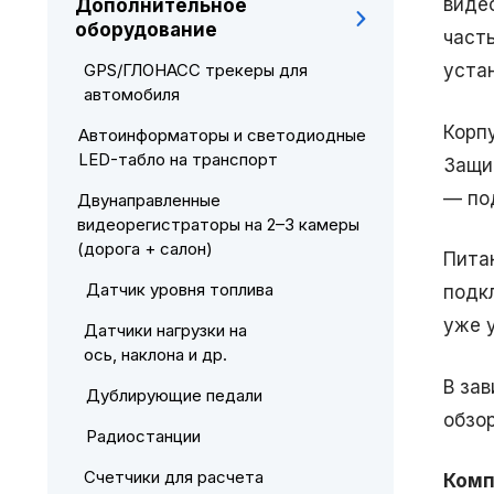
виде
Дополнительное
оборудование
част
GPS/ГЛОНАСС трекеры для
уста
автомобиля
Корп
Автоинформаторы и светодиодные
LED-табло на транспорт
Защи
— по
Двунаправленные
видеорегистраторы на 2–3 камеры
(дорога + салон)
Пита
Датчик уровня топлива
подк
уже 
Датчики нагрузки на
ось, наклона и др.
В за
Дублирующие педали
обзо
Радиостанции
Счетчики для расчета
Комп