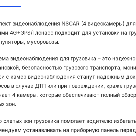
лект видеонаблюдения NSCAR (4 видеокамеры) для г
ями 4G+GPS/Глонасс подходит для установки на гру
пуляторы, мусоровозы.
ема видеонаблюдения для грузовика – это надежно
ановкой, безопасностью грузового транспорта, мони
си с камер видеонаблюдения станут надежным док
осов в случае ДТП или при повреждении, краже гру
чает 4 камеры, которые обеспечивают полный обзор
х зон.
р слепых зон грузовика помогает водителю избегать
мендуем устанавливать на приборную панель пере