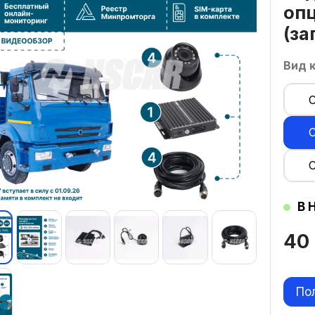
оп
(за
Вид 
В 
40
По