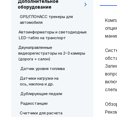
Дополнительное
оборудование
GPS/ГЛОНАСС трекеры для
Комп
автомобиля
опци
Автоинформаторы и светодиодные
мани
LED-табло на транспорт
Двунаправленные
Сист
видеорегистраторы на 2–3 камеры
обст
(дорога + салон)
Запи
Датчик уровня топлива
вопр
Датчики нагрузки на
вклю
ось, наклона и др.
слепы
Дублирующие педали
Радиостанции
Обзо
Реко
Счетчики для расчета