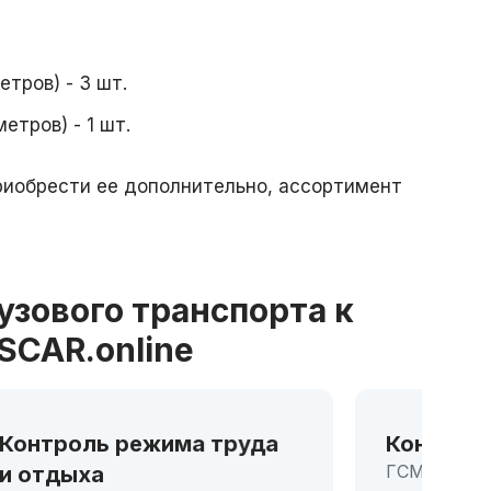
тров) - 3 шт.
етров) - 1 шт.
риобрести ее дополнительно, ассортимент
зового транспорта к
SCAR.online
роль расхода топлива
Опт
одна из самых значительных
мар