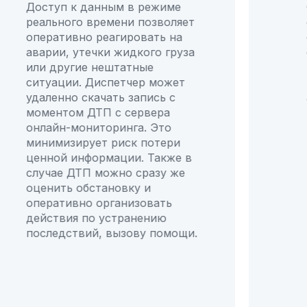
статей
Системы
грузоп
отслеживания помогают
грузов
осуществлять контроль за
отслеж
соблюдением норм,
ее по
предотвращая переутомление
перера
водителей. Это снижает риск
неэфф
аварий.
непра
также 
сократ
средне