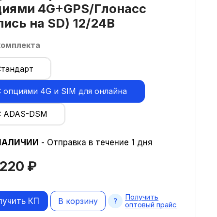
циями 4G+GPS/Глонасс
пись на SD) 12/24В
комплекта
Стандарт
С опциями 4G и SIM для онлайна
С ADAS-DSM
НАЛИЧИИ
- Отправка в течение 1 дня
 220
₽
Получить
лучить КП
В корзину
оптовый прайс