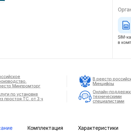
Орга
SIM-к
в ком
оссийское
В реестр российс
роизводство,
Минцифры
еестр Минпромторг
Онлайн-поддержк
слуги по установке
техническими
ез простоя ТС, от 3 ч
специалистами
сание
Комплектация
Характеристики