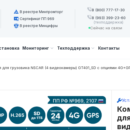
8 (800) 777-17-30
В реестре Минпромторг
8 (993) 399-23-60
Сертификат ПП 969
(техподдержка)
В реестре Минцифры
Сейчас на связи
становка
Мониторинг
Техподдержка
Контакты
 для грузовика NSCAR (4 видеокамеры) GT401_SD с опциями 4G+GPS
Уст
Ко
для
ви