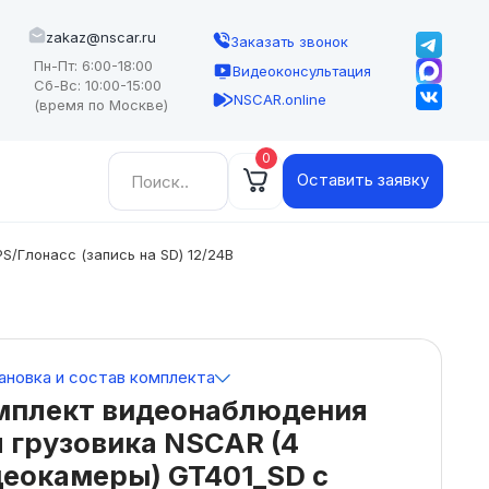
zakaz@nscar.ru
Заказать звонок
Пн-Пт: 6:00-18:00
Видеоконсультация
Сб-Вс: 10:00-15:00
NSCAR.online
(время по Москве)
0
Найти:
Оставить заявку
/Глонасс (запись на SD) 12/24В
ановка и состав комплекта
мплект видеонаблюдения
 грузовика NSCAR (4
деокамеры) GT401_SD с