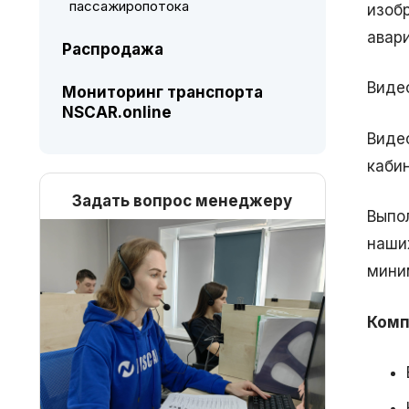
пассажиропотока
изоб
авар
Распродажа
Виде
Мониторинг транспорта
NSCAR.online
Виде
каби
Задать вопрос менеджеру
Выпо
наши
мини
Комп