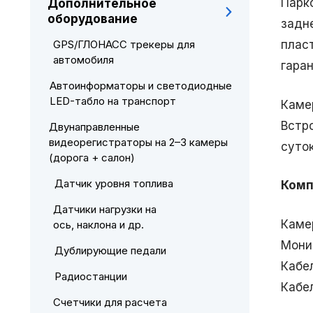
Парк
Дополнительное
оборудование
задн
GPS/ГЛОНАСС трекеры для
плас
автомобиля
гара
Автоинформаторы и светодиодные
LED-табло на транспорт
Каме
Встр
Двунаправленные
видеорегистраторы на 2–3 камеры
суток
(дорога + салон)
Датчик уровня топлива
Комп
Датчики нагрузки на
Каме
ось, наклона и др.
Мони
Дублирующие педали
Кабе
Радиостанции
Кабел
Счетчики для расчета