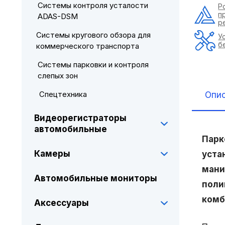
Системы контроля усталости
Р
п
ADAS-DSM
р
Системы кругового обзора для
У
б
коммерческого транспорта
Системы парковки и контроля
слепых зон
Спецтехника
Опи
Видеорегистраторы
автомобильные
Парк
Камеры
уста
мани
Автомобильные мониторы
поли
комб
Аксессуары