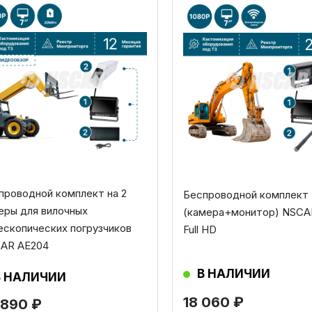
проводной комплект на 2
Беспроводной комплект
еры для вилочных
(камера+монитор) NSCA
ескопических погрузчиков
Full HD
AR AE204
В НАЛИЧИИ
В НАЛИЧИИ
18 060
₽
 890
₽