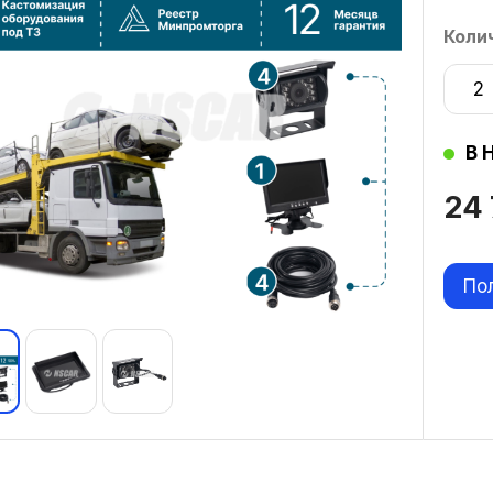
Коли
2
В 
24
По