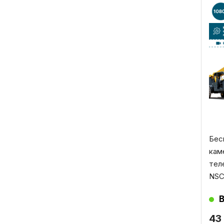
Бес
кам
тел
NSC
43