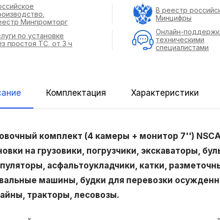
оссийское
В реестр российс
роизводство,
Минцифры
еестр Минпромторг
Онлайн-поддержк
слуги по установке
техническими
ез простоя ТС, от 3 ч
специалистами
сание
Комплектация
Характеристики
овочный комплект (4 камеры + монитор 7'') NSC
новки на грузовики, погрузчики, экскаваторы, бу
пуляторы, асфальтоукладчики, катки, разметоч
вальные машины, будки для перевозки осужденн
айны, тракторы, лесовозы.