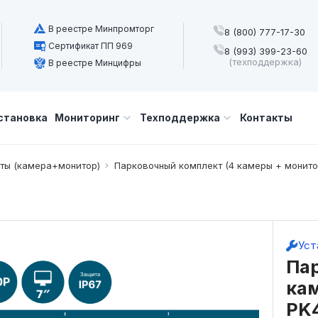
В реестре Минпромторг
8 (800) 777-17-30
Сертификат ПП 969
8 (993) 399-23-60
(техподдержка)
В реестре Минцифры
становка
Мониторинг
Техподдержка
Контакты
ты (камера+монитор)
Парковочный комплект (4 камеры + монито
Уст
Па
кам
PK4