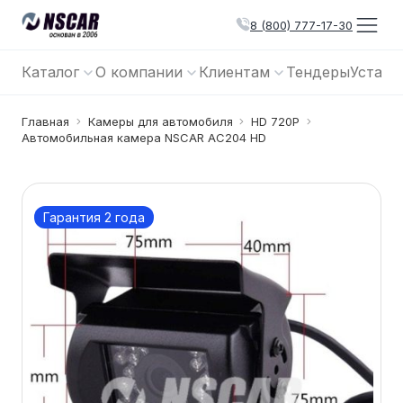
8 (800) 777-17-30
Каталог
О компании
Клиентам
Тендеры
Устано
Главная
Камеры для автомобиля
HD 720P
Автомобильная камера NSCAR AC204 HD
Гарантия 2 года