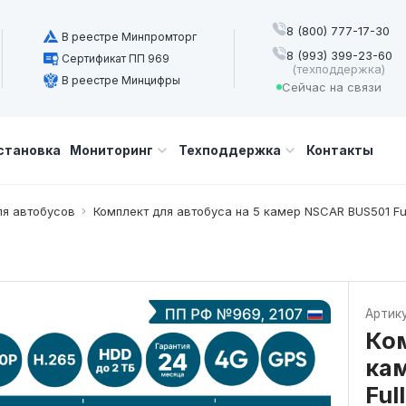
8 (800) 777-17-30
В реестре Минпромторг
8 (993) 399-23-60
Сертификат ПП 969
(техподдержка)
В реестре Минцифры
Сейчас на связи
становка
Мониторинг
Техподдержка
Контакты
ля автобусов
Комплект для автобуса на 5 камер NSCAR BUS501 Fu
Артик
Ком
ка
Ful