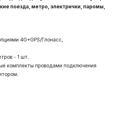
кие поезда, метро, электрички, паромы,
 опциями 4G+GPS/Глонасс,
тров - 1 шт.
ые комплекты проводами подключения
итором.
)