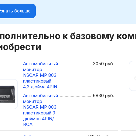
Узнать больше
полнительно к базовому ко
иобрести
Автомобильный
3050
руб.
монитор
NSCAR МР 803
пластиковый
4,3 дюйма 4PIN
Автомобильный
6830
руб.
монитор
NSCAR МР 803
пластиковый 9
дюймов 4PIN/
RCA