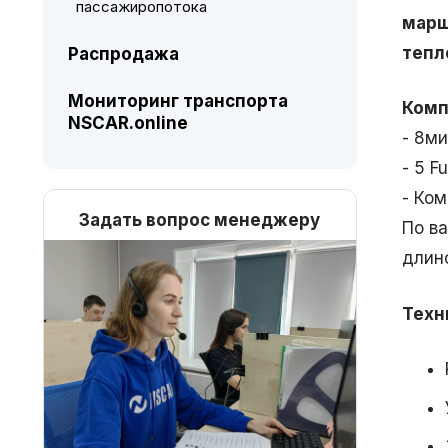
пассажиропотока
марш
тепл
Распродажа
Мониторинг транспорта
Комп
NSCAR.online
- 8м
- 5 F
- Ком
Задать вопрос менеджеру
По в
длин
Техн