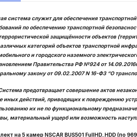
ая система служит для обеспечения транспортной б
бований по обеспечению транспортной безопасност
террористической защищённости объектов (терри
различных категорий объектов транспортной инфр
мобильного и городского наземного электрическо
ановлением Правительства РФ №924 от 14.09.2016г
ральному закону от 09.02.2007 N 16-ФЗ “О транспор
ема предотвращает совершение актов незаконно
е иных действий, приводящих к повреждению устр
льзованию их не по функциональному предназначе
вы, материальный ущерб или возможность наступл
лект на 5 камер NSCAR BUS501 FullHD_HDD (по 969