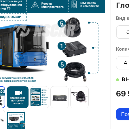
Гло
Вид 
Коли
4
В 
69
По