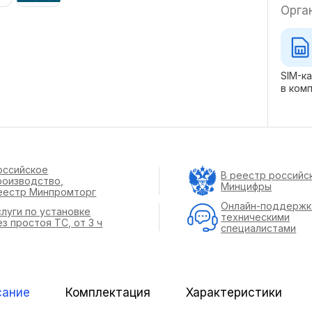
Орга
SIM-к
в ком
оссийское
В реестр российс
роизводство,
Минцифры
еестр Минпромторг
Онлайн-поддержк
слуги по установке
техническими
ез простоя ТС, от 3 ч
специалистами
сание
Комплектация
Характеристики