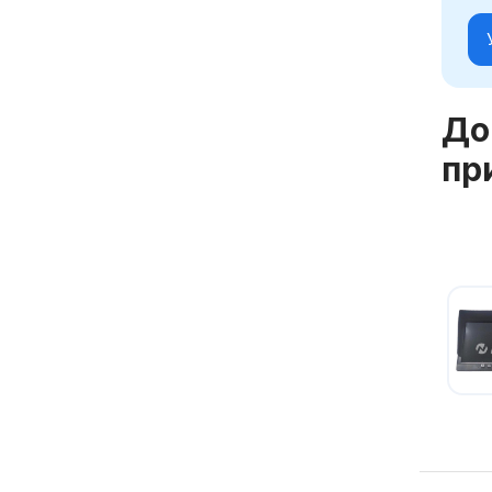
До
пр