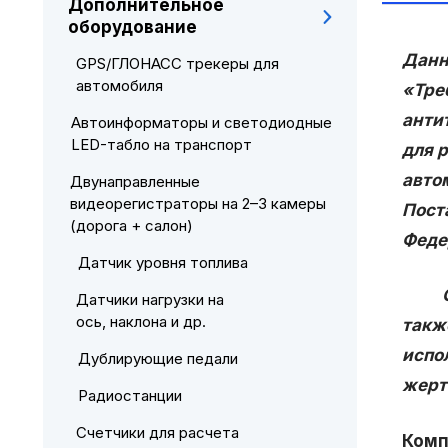
Дополнительное
оборудование
Данн
GPS/ГЛОНАСС трекеры для
автомобиля
«Тре
анти
Автоинформаторы и светодиодные
LED-табло на транспорт
для 
авто
Двунаправленные
видеорегистраторы на 2–3 камеры
Пост
(дорога + салон)
Феде
Датчик уровня топлива
Сист
Датчики нагрузки на
ось, наклона и др.
такж
испо
Дублирующие педали
жерт
Радиостанции
Счетчики для расчета
Комп