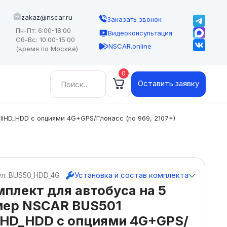
zakaz@nscar.ru
Заказать звонок
Пн-Пт: 6:00-18:00
Видеоконсультация
Сб-Вс: 10:00-15:00
NSCAR.online
(время по Москве)
0
Найти:
Оставить заявку
llHD_HDD с опциями 4G+GPS/Глонасс (по 969, 2107*)
Установка и состав комплекта
ул: BUS50_HDD_4G
плект для автобуса на 5
мер NSCAR BUS501
lHD_HDD с опциями 4G+GPS/