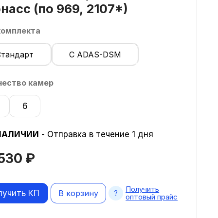
насс (по 969, 2107*)
комплекта
Стандарт
С ADAS-DSM
чество камер
6
НАЛИЧИИ
- Отправка в течение 1 дня
 530
₽
Получить
лучить КП
В корзину
оптовый прайс