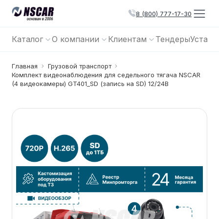
8 (800) 777-17-30
Каталог
О компании
Клиентам
Тендеры
Устано
Главная
Грузовой транспорт
Комплект видеонаблюдения для седельного тягача NSCAR
(4 видеокамеры) GT401_SD (запись на SD) 12/24В