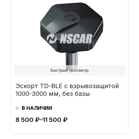
несколько
вариаций.
Опции
можно
выбрать
на
странице
товара.
Быстрый просмотр
Эскорт TD-BLE с взрывозащитой
1000-3000 мм, без базы
В НАЛИЧИИ
8 500
₽
–
11 500
₽