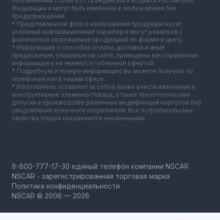
положениями статьи 437 Гражданского кодекса Российской
Федерации и могут быть изменены в любое время без
предупреждения.
* Представленное фото и изображения продукции носит
условный информационный характер и могут разниться с
фактической отгружаемой продукцией по форме и цвету.
* Информация о способах оплаты, доставки и иные
предложения, указанные на сайте, приведены как справочная
информация и не являются публичной офертой.
* Подробную и точную информацию вы можете получить по
телефонам или в нашем офисе.
* Изготовитель оставляет за собой право внести изменения в
конструктивные элементы товара, а также технологические
допуски в производстве различных модификаций корпусов без
уведомления конечного потребителя. Все потребительские
свойства товара сохраняются неизменными.
NSCAR - зарегистрированная торговая марка
Политика конфиденциальности
NSCAR © 2006 — 2026