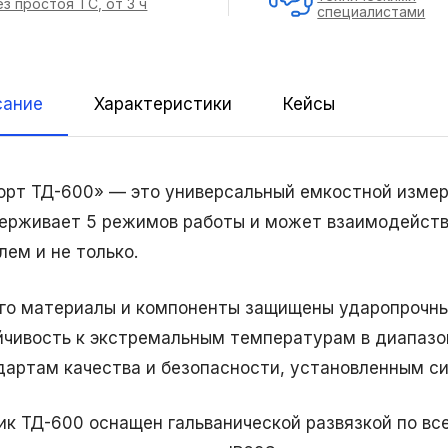
ез простоя ТС, от 3 ч
специалистами
сание
Характеристики
Кейсы
орт ТД-600» — это универсальный емкостной измер
ерживает 5 режимов работы и может взаимодейств
лем и не только.
его материалы и компоненты защищены ударопрочны
йчивость к экстремальным температурам в диапазон
дартам качества и безопасности, установленным с
ик ТД-600 оснащен гальванической развязкой по в