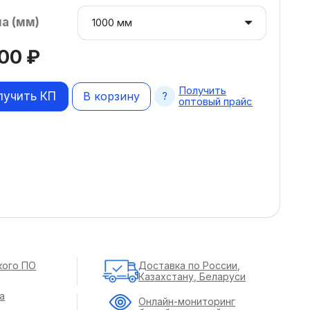
а (мм)
000
₽
Получить
лучить КП
В корзину
оптовый прайс
кого ПО
Доставка по России,
Казахстану, Беларуси
а
Онлайн-мониторинг