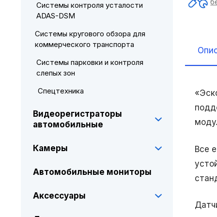
б
Системы контроля усталости
ADAS-DSM
Системы кругового обзора для
коммерческого транспорта
Опи
Системы парковки и контроля
слепых зон
Спецтехника
«Эск
подд
Видеорегистраторы
моду
автомобильные
Камеры
Все 
усто
Автомобильные мониторы
стан
Аксессуары
Датч