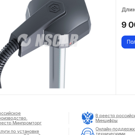
Длин
9 
По
оссийское
В реестр российс
роизводство,
Минцифры
еестр Минпромторг
Онлайн-поддержк
слуги по установке
техническими