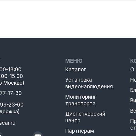
Ы
МЕНЮ
К
:00-18:00
Каталог
О
:00-15:00
Установка
Н
о Москве)
видеонаблюдения
Бл
777-17-30
Мониторинг
В
транспорта
399-23-60
В
держка)
Диспетчерский
центр
П
car.ru
с
Партнерам