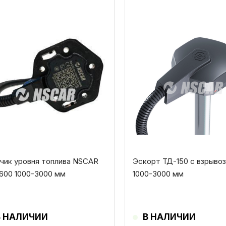
от
Этот
ар
товар
еет
имеет
колько
несколько
иаций.
вариаций.
ции
Опции
жно
можно
рать
выбрать
на
анице
странице
ара.
товара.
чик уровня топлива NSCAR
Эскорт ТД-150 с взрыво
600 1000-3000 мм
1000-3000 мм
В НАЛИЧИИ
В НАЛИЧИИ