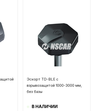
Этот
товар
имеет
несколько
вариаций.
Опции
можно
выбрать
на
странице
товара.
защитой
Эскорт TD-BLE с
взрывозащитой 1000-3000 мм,
без базы
В НАЛИЧИИ