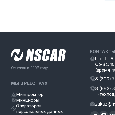
КОНТАКТ
Пн-Пт: 6
Сб-Вс: 10
(время п
8 (800) 
МЫ В РЕЕСТРАХ
8 (993) 
(техпод
Минпромторг
Минцифры
zakaz@ns
Операторов
персональных данных