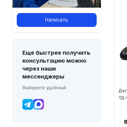
Эт
тов
Написать
им
нес
вар
Оп
Еще быстрее получить
мо
консультацию можно
выб
через наши
на
мессенджеры
стр
Выберите удобный
тов
Дат
ТД-