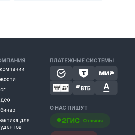
ОМПАНИЯ
ПЛАТЕЖНЫЕ СИСТЕМЫ
 компании
овости
ог
идео
О НАС ПИШУТ
ебинар
рактика для
тудентов