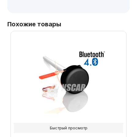
Похожие товары
Этот
товар
имеет
несколько
вариаций.
Опции
можно
выбрать
на
странице
товара.
Быстрый просмотр