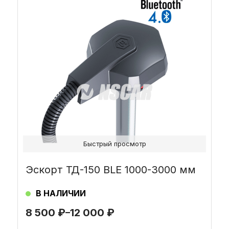
товар
имеет
несколько
вариаций.
Опции
можно
выбрать
на
странице
товара.
Быстрый просмотр
Эскорт ТД-150 BLE 1000-3000 мм
В НАЛИЧИИ
8 500
₽
–
12 000
₽