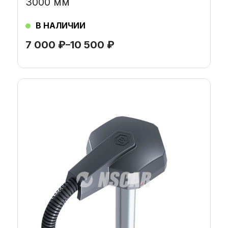
3000 мм
В НАЛИЧИИ
7 000
₽
–
10 500
₽
Этот
товар
имеет
несколько
вариаций.
Опции
можно
выбрать
на
странице
товара.