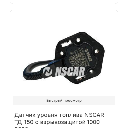
Этот
товар
имеет
несколько
вариаций.
Опции
можно
выбрать
на
странице
товара.
Быстрый просмотр
Датчик уровня топлива NSCAR
ТД-150 с взрывозащитой 1000-